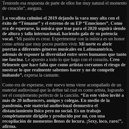
Teniendo esa respuesta de parte de ellos fue muy natural el momento
de creación”, asegura.
La vocalista culminó el 2019 dejando la vara muy alta con el
éxito de “Tómame” y el estreno de su EP “Emociones”. Como
era de esperarse, la música que trae para el 2020 seguirá siendo
de altura y talla internacional, haciendo gala de su potencia
vocal.
“Mi pasión es crear. Experimentar con la música es un honor
como artista que muy pocos pueden vivir.
Mi norte es abrir
puertas a diferentes géneros musicales en Latinoamérica,
además de exponer la diversidad entre seres humanos que tanto
me fascina
. Le apuesto a todo lo que hago con el corazón
. Creo
fielmente que hace falta que como artistas corramos el riesgo de
mostrar lo que realmente sabemos hacer y no de competir
imitando”,
expresa la cantante.
Como era de esperarse, este nuevo tema viene acompañado de un
material audiovisual que la define tal cual es como artista, logrando
ser el complemento perfecto de la canción.
“En este video invité a
más de 20 influencers, amigos y colegas. En medio de la
pandemia, este material audiovisual demuestra el
distanciamiento físico pero no social. Es un trabajo
completamente dirigido y producido por mí, con una
recopilación de momentos llenos de locura. ¡Sexy, loco, raro!”,
afirma.