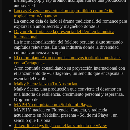
merengue, pop y rap urbano, acompañada de una producción
audiovisual
Luccas Rivera convierte el amor prohibido en un éxito
tropical con «Amantes»
La canción deja de lado el drama tradicional del romance para
explorar un amor secreto y magnético donde la
Dayan Flor fortalece la presencia del Perú en la música
internacional
La internacionalización del folclore peruano sigue sumando
capítulos relevantes. En una industria donde la diversidad
cultural comienza a ocupar
El colombiano Aron conquista nuevos territorios musicales
con «Cartagena»
Aron continúa consolidando su proyección internacional con
el lanzamiento de «Cartagena», un sencillo que encapsula la
esencia del Caribe
Maiky Saenz lanza «Tu Ausencia»
Maiky Saenz, una producción que convierte el desamor en
una historia de resiliencia, crecimiento personal y esperanza.
Originario de
MAPHY conquista con «Sol de mi Playa»
MAPHY, nacida en Florencia, Caquetá, y radicada
actualmente en Medellín, presenta «Sol de mi Playa», un
sencillo que fusiona
Takeofftuesdays llega con el lanzamiento de «New