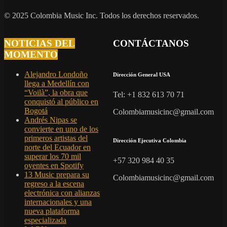
© 2025 Colombia Music Inc. Todos los derechos reservados.
NOTICIAS DEL
CONTÁCTANOS
MOMENTO
Alejandro Londoño
Dirección General USA
llega a Medellín con
“Voilà”, la obra que
Tel: +1 832 613 70 71
conquistó al público en
Bogotá
Colombiamusicinc@gmail.com
Andrés Nipas se
convierte en uno de los
primeros artistas del
Dirección Ejecutiva Colombia
norte del Ecuador en
superar los 70 mil
+57 320 984 40 35
oyentes en Spotify
13 Music prepara su
Colombiamusicinc@gmail.com
regreso a la escena
electrónica con alianzas
internacionales y una
nueva plataforma
especializada