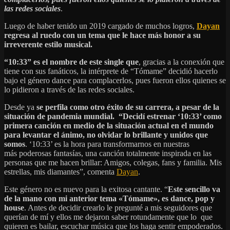
las redes sociales
.
Luego de haber tenido un 2019 cargado de muchos logros,
Dayan
regresa al ruedo con un tema que le hace más honor a su
irreverente estilo musical.
“10:33” es el nombre de este single que
, gracias a la conexión que
tiene con sus fanáticos, la intérprete de “Tómame” decidió hacerlo
bajo el género dance para complacerlos, pues fueron ellos quienes se
lo pidieron a través de las redes sociales.
Desde ya
se perfila como otro éxito de su carrera, a pesar de la
situación de pandemia mundial. “Decidí estrenar ‘10:33’ como
primera canción en medio de la situación actual en el mundo
para levantar el ánimo, no olvidar lo brillante y unidos que
somos
. ‘10:33’ es la hora para transformarnos en nuestras
más poderosas fantasías, una canción totalmente inspirada en las
personas que me hacen brillar: Amigos, colegas, fans y familia. Mis
estrellas, mis diamantes”, comenta
Dayan
.
Este género no es nuevo para la exitosa cantante. “
Este sencillo va
de la mano con mi anterior tema «Tómame», es dance, pop y
house
. Antes de decidir crearlo le pregunté a mis seguidores que
querían de mí y ellos me dejaron saber rotundamente que lo que
quieren es bailar, escuchar música que los haga sentir empoderados.