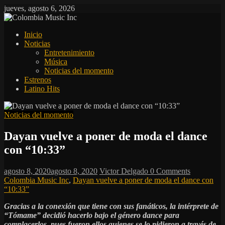
Saltar
jueves, agosto 6, 2026
al
contenido
Colombia
Inicio
Music
Noticias
Inc
Entretenimiento
Música
Colombia
Noticias del momento
Music
Estrenos
Inc
Latino Hits
Noticias del momento
Dayan vuelve a poner de moda el dance
con “10:33”
agosto 8, 2020
agosto 8, 2020
Victor Delgado
0 Comments
Colombia Music Inc
,
Dayan vuelve a poner de moda el dance con
“10:33”
Gracias a la conexión que tiene con sus fanáticos, la intérprete de
“Tómame” decidió hacerlo bajo el género dance para
complacerlos, pues fueron ellos quienes se lo pidieron a través de