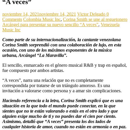
“A veces”
noviembre 14, 2021
noviembre 14, 2021
Victor Delgado
0
Comments
Colombia Music Inc
,
Corina Smith se une al reguetonero
Arcángel para presentar su nuevo sencillo “A veces”
,
Venezuela
Music Inc
Como parte de su internacionalización, la cantante venezolana
Corina Smith sorprendió con una colaboración de lujo, en esta
ocasión, con uno de los máximos exponentes de la música
urbana, Arcángel “La Maravilla”.
El sencillo, enmarcado en el género musical R&B y trap en español,
fue compuesto por ambos artistas.
“A veces”, narra una relación que no es completamente
correspondida por tratarse de un triángulo amoroso. Es una
invitación a valorarse como persona y a amar sin complicaciones.
Haciendo referencia a la letra, Corina Smith explicó que es una
situación en la que todo el mundo puede conectar, en la que
sientes que no te están valorando o estás en el otro lado y que
alguien exige mucho de ti y no puedes dar el cien por ciento.
Asimismo, detalló que “A veces” presenta los dos lados de
cualquier historia de amor, cuando no están en armonía o en paz.