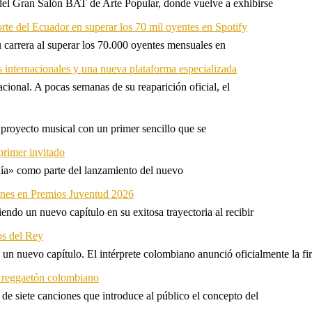
 del Gran Salón BAT de Arte Popular, donde vuelve a exhibirse
orte del Ecuador en superar los 70 mil oyentes en Spotify
u carrera al superar los 70.000 oyentes mensuales en
s internacionales y una nueva plataforma especializada
ional. A pocas semanas de su reaparición oficial, el
proyecto musical con un primer sencillo que se
primer invitado
 día» como parte del lanzamiento del nuevo
ones en Premios Juventud 2026
ndo un nuevo capítulo en su exitosa trayectoria al recibir
os del Rey
 un nuevo capítulo. El intérprete colombiano anunció oficialmente la f
l reggaetón colombiano
e siete canciones que introduce al público el concepto del