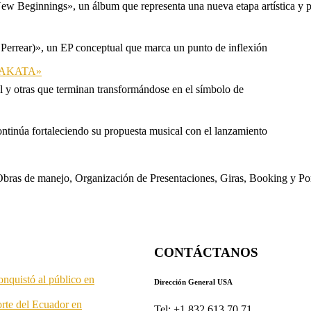
ew Beginnings», un álbum que representa una nueva etapa artística y p
 Perrear)», un EP conceptual que marca un punto de inflexión
 «TAKATA»
l y otras que terminan transformándose en el símbolo de
ontinúa fortaleciendo su propuesta musical con el lanzamiento
s. Obras de manejo, Organización de Presentaciones, Giras, Booking y P
CONTÁCTANOS
onquistó al público en
Dirección General USA
orte del Ecuador en
Tel: +1 832 613 70 71