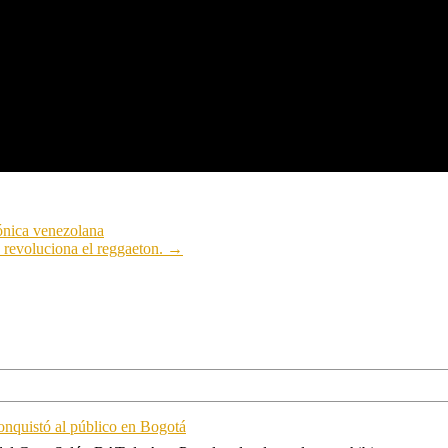
ónica venezolana
 revoluciona el reggaeton.
→
onquistó al público en Bogotá