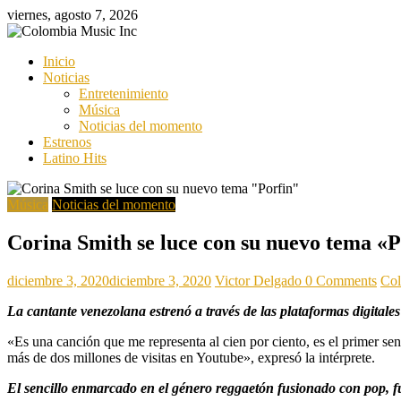
Saltar
viernes, agosto 7, 2026
al
contenido
Colombia
Inicio
Music
Noticias
Inc
Entretenimiento
Música
Colombia
Noticias del momento
Music
Estrenos
Inc
Latino Hits
Música
Noticias del momento
Corina Smith se luce con su nuevo tema «P
diciembre 3, 2020
diciembre 3, 2020
Victor Delgado
0 Comments
Col
La cantante venezolana estrenó a través de las plataformas digitale
«Es una canción que me representa al cien por ciento, es el primer se
más de dos millones de visitas en Youtube», expresó la intérprete.
El sencillo enmarcado en el género reggaetón fusionado con pop, f