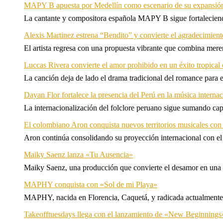
MAPY B apuesta por Medellín como escenario de su expansión
La cantante y compositora española MAPY B sigue fortaleciendo
Alexis Martinez estrena “Bendito” y convierte el agradecimient
El artista regresa con una propuesta vibrante que combina me
Luccas Rivera convierte el amor prohibido en un éxito tropica
La canción deja de lado el drama tradicional del romance para 
Dayan Flor fortalece la presencia del Perú en la música internac
La internacionalización del folclore peruano sigue sumando capí
El colombiano Aron conquista nuevos territorios musicales co
Aron continúa consolidando su proyección internacional con el
Maiky Saenz lanza «Tu Ausencia»
Maiky Saenz, una producción que convierte el desamor en una hi
MAPHY conquista con «Sol de mi Playa»
MAPHY, nacida en Florencia, Caquetá, y radicada actualmente e
Takeofftuesdays llega con el lanzamiento de «New Beginnings