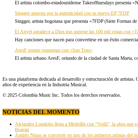
El artista colombo-estadounidense Takeofftuesdays presenta «N
Singger apuesta por la autenticidad con su nuevo EP 7FDP
Singger, artista bogotana que presenta «7FDP (Siete Formas de
El Anyel agradece a Dios tras superar las 100 mil vistas con
Hay canciones que nacen para convertirse en un éxito comercia
AresF rompe esquemas con «San Toto»
El artista urbano AresF, oriundo de la ciudad de Santa Marta, c
Es una plataforma dedicada al desarrollo y estructuración de artista
años de experiencia en la Industria Musical.
© 2025 Colombia Music Inc. Todos los derechos reservados.
NOTICIAS DEL MOMENTO
Alejandro Londoño llega a Medellín con “Voilà”, la obra que c
Bogotá
Andrés Nipas se convierte en uno de los primeros artistas del n