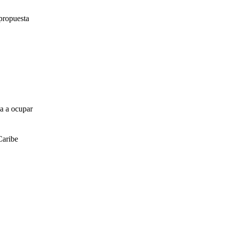
propuesta
za a ocupar
Caribe