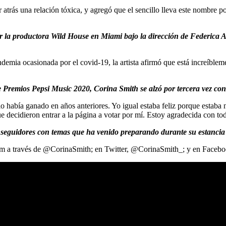
ar atrás una relación tóxica, y agregó que el sencillo lleva este nombr
or la productora Wild House en Miami bajo la dirección de Federica Ar
emia ocasionada por el covid-19, la artista afirmó que está increíblem
de Premios Pepsi Music 2020, Corina Smith se alzó por tercera vez c
o había ganado en años anteriores. Yo igual estaba feliz porque estaba
ue decidieron entrar a la página a votar por mí. Estoy agradecida con
 seguidores con temas que ha venido preparando durante su estancia
agram a través de @CorinaSmith; en Twitter, @CorinaSmith_; y en Faceb