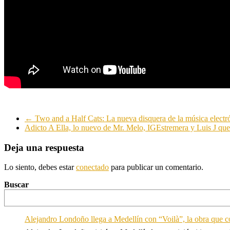
←
Two and a Half Cats: La nueva disquera de la música electr
Adicto A Ella, lo nuevo de Mr. Melo, IGEstremera y Luis J que
Deja una respuesta
Lo siento, debes estar
conectado
para publicar un comentario.
Buscar
Alejandro Londoño llega a Medellín con “Voilà”, la obra que c