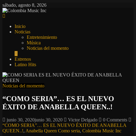
Saltar
sábado, agosto 8, 2026
al
contenido
Colombia
Music
Inicio
Inc
Noticias
Entretenimiento
Colombia
Música
Music
Noticias del momento
Inc
Estrenos
Latino Hits
Noticias del momento
“COMO SERIA”… ES EL NUEVO
ÉXITO DE ANABELLA QUEEN..!
junio 30, 2020
junio 30, 2020
Victor Delgado
0 Comments
“COMO SERIA”… ES EL NUEVO ÉXITO DE ANABELLA
QUEEN..!
,
Anabella Queen Como seria
,
Colombia Music Inc