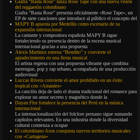
Giafra “Rasta Rose” lanza Rose Tape con una nueva visión
del reggaetón colombiano
Giafra “Rasta Rose” presenta oficialmente «Rose Tape», un
EP de siete canciones que introduce al público el concepto del
MAPY B apuesta por Medellín como escenario de su
expansión internacional
La cantante y compositora española MAPY B sigue
fortaleciendo su presencia dentro de la escena musical
internacional gracias a una propuesta
Alexis Martinez estrena “Bendito” y convierte el
agradecimiento en una fiesta musical
El artista regresa con una propuesta vibrante que combina
merengue, pop y rap urbano, acompañada de una producción
audiovisual
Luccas Rivera convierte el amor prohibido en un éxito
tropical con «Amantes»
La canción deja de lado el drama tradicional del romance para
explorar un amor secreto y magnético donde la
Dayan Flor fortalece la presencia del Perú en la música
internacional
La internacionalización del folclore peruano sigue sumando
capítulos relevantes. En una industria donde la diversidad
cultural comienza a ocupar
El colombiano Aron conquista nuevos territorios musicales
con «Cartagena»