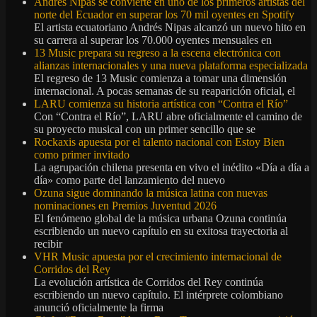
Andrés Nipas se convierte en uno de los primeros artistas del
norte del Ecuador en superar los 70 mil oyentes en Spotify
El artista ecuatoriano Andrés Nipas alcanzó un nuevo hito en
su carrera al superar los 70.000 oyentes mensuales en
13 Music prepara su regreso a la escena electrónica con
alianzas internacionales y una nueva plataforma especializada
El regreso de 13 Music comienza a tomar una dimensión
internacional. A pocas semanas de su reaparición oficial, el
LARU comienza su historia artística con “Contra el Río”
Con “Contra el Río”, LARU abre oficialmente el camino de
su proyecto musical con un primer sencillo que se
Rockaxis apuesta por el talento nacional con Estoy Bien
como primer invitado
La agrupación chilena presenta en vivo el inédito «Día a día a
día» como parte del lanzamiento del nuevo
Ozuna sigue dominando la música latina con nuevas
nominaciones en Premios Juventud 2026
El fenómeno global de la música urbana Ozuna continúa
escribiendo un nuevo capítulo en su exitosa trayectoria al
recibir
VHR Music apuesta por el crecimiento internacional de
Corridos del Rey
La evolución artística de Corridos del Rey continúa
escribiendo un nuevo capítulo. El intérprete colombiano
anunció oficialmente la firma