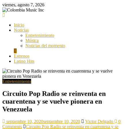
Saltar
viernes, agosto 7, 2026
al
contenido
Colombia
Music
Inicio
Inc
Noticias
Entretenimiento
Colombia
Música
Music
Noticias del momento
Inc
Estrenos
Latino Hits
Entretenimiento
Circuito Pop Radio se reinventa en
cuarentena y se vuelve pionera en
Venezuela
septiembre 10, 2020
septiembre 10, 2020
Victor Delgado
0
Comments
Circuito Pop Radio se reinventa en cuarentena y se