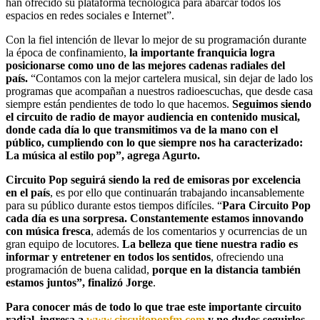
han ofrecido su plataforma tecnológica para abarcar todos los
espacios en redes sociales e Internet”.
Con la fiel intención de llevar lo mejor de su programación durante
la época de confinamiento,
la importante franquicia logra
posicionarse como uno de las mejores cadenas radiales del
país.
“Contamos con la mejor cartelera musical, sin dejar de lado los
programas que acompañan a nuestros radioescuchas, que desde casa
siempre están pendientes de todo lo que hacemos.
Seguimos siendo
el circuito de radio de mayor audiencia en contenido musical,
donde cada día lo que transmitimos va de la mano con el
público, cumpliendo con lo que siempre nos ha caracterizado:
La música al estilo pop”, agrega Agurto.
Circuito Pop seguirá siendo la red de emisoras por excelencia
en el país
, es por ello que continuarán trabajando incansablemente
para su público durante estos tiempos difíciles. “
Para Circuito Pop
cada día es una sorpresa. Constantemente estamos innovando
con música fresca
, además de los comentarios y ocurrencias de un
gran equipo de locutores.
La belleza que tiene nuestra radio es
informar y entretener en todos los sentidos
, ofreciendo una
programación de buena calidad,
porque en la distancia también
estamos juntos”, finalizó Jorge
.
Para conocer más de todo lo que trae este importante circuito
radial, ingresa a
www.circuitopopfm.com
y no dudes seguirlos