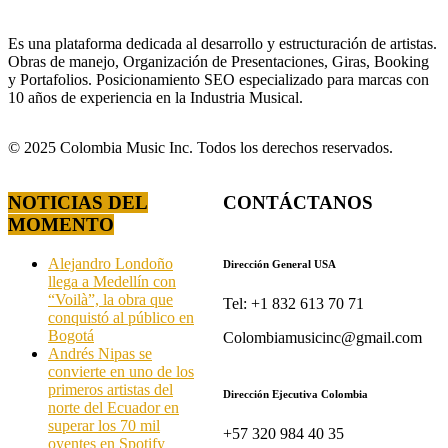
Es una plataforma dedicada al desarrollo y estructuración de artistas.
Obras de manejo, Organización de Presentaciones, Giras, Booking
y Portafolios. Posicionamiento SEO especializado para marcas con
10 años de experiencia en la Industria Musical.
© 2025 Colombia Music Inc. Todos los derechos reservados.
NOTICIAS DEL
CONTÁCTANOS
MOMENTO
Alejandro Londoño
Dirección General USA
llega a Medellín con
“Voilà”, la obra que
Tel: +1 832 613 70 71
conquistó al público en
Bogotá
Colombiamusicinc@gmail.com
Andrés Nipas se
convierte en uno de los
primeros artistas del
Dirección Ejecutiva Colombia
norte del Ecuador en
superar los 70 mil
+57 320 984 40 35
oyentes en Spotify