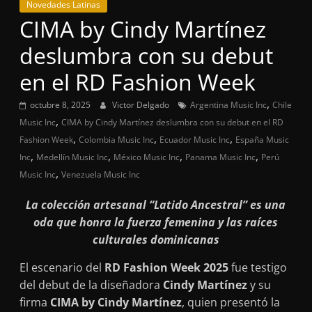
Novedades Latinas
CIMA by Cindy Martínez
deslumbra con su debut
en el RD Fashion Week
,
octubre 8, 2025
Victor Delgado
Argentina Music Inc
Chile
,
Music Inc
CIMA by Cindy Martínez deslumbra con su debut en el RD
,
,
,
Fashion Week
Colombia Music Inc
Ecuador Music Inc
España Music
,
,
,
,
Inc
Medellín Music Inc
México Music Inc
Panama Music Inc
Perú
,
Music Inc
Venezuela Music Inc
La colección artesanal “Latido Ancestral” es una
oda que honra la fuerza femenina y las raíces
culturales dominicanas
El escenario del
RD Fashion Week 2025
fue testigo
del debut de la diseñadora
Cindy Martínez
y su
firma
CIMA by Cindy Martínez
, quien presentó la