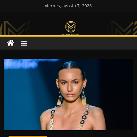
Saltar
viernes, agosto 7, 2026
al
Colombia
contenido
Music
Inc
Colombia
Music
Inc