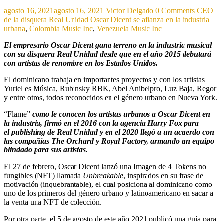
agosto 16, 2021
agosto 16, 2021
Victor Delgado
0 Comments
CEO
de la disquera Real Unidad Oscar Dicent se afianza en la industria
urbana
,
Colombia Music Inc
,
Venezuela Music Inc
El empresario Oscar Dicent gana terreno en la industria musical
con su disquera Real Unidad desde que en el año 2015 debutará
con artistas de renombre en los Estados Unidos.
El dominicano trabaja en importantes proyectos y con los artistas
Yuriel es Música, Rubinsky RBK, Abel Anibelpro, Luz Baja, Regor
y entre otros, todos reconocidos en el género urbano en Nueva York.
“Flame”
como le conocen los artistas urbanos a Oscar Dicent en
la industria, firmó en el 2016 con la agencia Harry Fox para
el publishing de Real Unidad y en el 2020 llegó a un acuerdo con
las compañías The Orchard y Royal Factory, armando un equipo
blindado para sus artistas.
El 27 de febrero, Oscar Dicent lanzó una Imagen de 4 Tokens no
fungibles (NFT) llamada
Unbreakable
, inspirados en su frase de
motivación (inquebrantable), el cual posiciona al dominicano como
uno de los primeros del género urbano y latinoamericano en sacar a
la venta una NFT de colección.
Por otra parte, el 5 de agosto de este año 2021 publicó una guía para