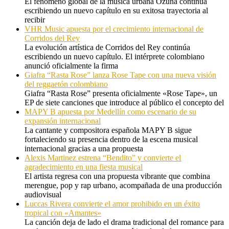
El fenómeno global de la música urbana Ozuna continúa
escribiendo un nuevo capítulo en su exitosa trayectoria al
recibir
VHR Music apuesta por el crecimiento internacional de
Corridos del Rey
La evolución artística de Corridos del Rey continúa
escribiendo un nuevo capítulo. El intérprete colombiano
anunció oficialmente la firma
Giafra “Rasta Rose” lanza Rose Tape con una nueva visión
del reggaetón colombiano
Giafra “Rasta Rose” presenta oficialmente «Rose Tape», un
EP de siete canciones que introduce al público el concepto del
MAPY B apuesta por Medellín como escenario de su
expansión internacional
La cantante y compositora española MAPY B sigue
fortaleciendo su presencia dentro de la escena musical
internacional gracias a una propuesta
Alexis Martinez estrena “Bendito” y convierte el
agradecimiento en una fiesta musical
El artista regresa con una propuesta vibrante que combina
merengue, pop y rap urbano, acompañada de una producción
audiovisual
Luccas Rivera convierte el amor prohibido en un éxito
tropical con «Amantes»
La canción deja de lado el drama tradicional del romance para