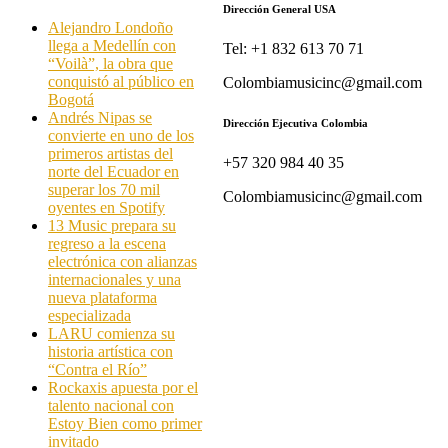
Dirección General USA
Alejandro Londoño
llega a Medellín con
Tel: +1 832 613 70 71
“Voilà”, la obra que
conquistó al público en
Colombiamusicinc@gmail.com
Bogotá
Andrés Nipas se
Dirección Ejecutiva Colombia
convierte en uno de los
primeros artistas del
+57 320 984 40 35
norte del Ecuador en
superar los 70 mil
Colombiamusicinc@gmail.com
oyentes en Spotify
13 Music prepara su
regreso a la escena
electrónica con alianzas
internacionales y una
nueva plataforma
especializada
LARU comienza su
historia artística con
“Contra el Río”
Rockaxis apuesta por el
talento nacional con
Estoy Bien como primer
invitado