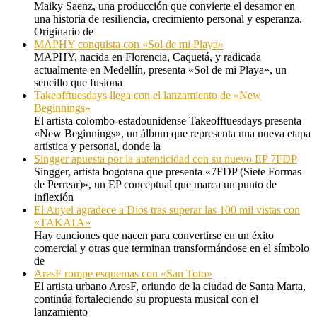
Maiky Saenz, una producción que convierte el desamor en
una historia de resiliencia, crecimiento personal y esperanza.
Originario de
MAPHY conquista con «Sol de mi Playa»
MAPHY, nacida en Florencia, Caquetá, y radicada
actualmente en Medellín, presenta «Sol de mi Playa», un
sencillo que fusiona
Takeofftuesdays llega con el lanzamiento de «New
Beginnings»
El artista colombo-estadounidense Takeofftuesdays presenta
«New Beginnings», un álbum que representa una nueva etapa
artística y personal, donde la
Singger apuesta por la autenticidad con su nuevo EP 7FDP
Singger, artista bogotana que presenta «7FDP (Siete Formas
de Perrear)», un EP conceptual que marca un punto de
inflexión
El Anyel agradece a Dios tras superar las 100 mil vistas con
«TAKATA»
Hay canciones que nacen para convertirse en un éxito
comercial y otras que terminan transformándose en el símbolo
de
AresF rompe esquemas con «San Toto»
El artista urbano AresF, oriundo de la ciudad de Santa Marta,
continúa fortaleciendo su propuesta musical con el
lanzamiento