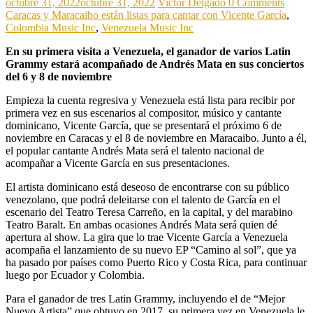
octubre 31, 2022
octubre 31, 2022
Victor Delgado
0 Comments
Caracas y Maracaibo están listas para cantar con Vicente García
,
Colombia Music Inc
,
Venezuela Music Inc
En su primera visita a Venezuela, el ganador de varios Latin
Grammy estará acompañado de Andrés Mata en sus conciertos
del 6 y 8 de noviembre
Empieza la cuenta regresiva y Venezuela está lista para recibir por
primera vez en sus escenarios al compositor, músico y cantante
dominicano, Vicente García, que se presentará el próximo 6 de
noviembre en Caracas y el 8 de noviembre en Maracaibo. Junto a él,
el popular cantante Andrés Mata será el talento nacional de
acompañar a Vicente García en sus presentaciones.
El artista dominicano está deseoso de encontrarse con su público
venezolano, que podrá deleitarse con el talento de García en el
escenario del Teatro Teresa Carreño, en la capital, y del marabino
Teatro Baralt. En ambas ocasiones Andrés Mata será quien dé
apertura al show. La gira que lo trae Vicente García a Venezuela
acompaña el lanzamiento de su nuevo EP “Camino al sol”, que ya
ha pasado por países como Puerto Rico y Costa Rica, para continuar
luego por Ecuador y Colombia.
Para el ganador de tres Latin Grammy, incluyendo el de “Mejor
Nuevo Artista” que obtuvo en 2017, su primera vez en Venezuela le