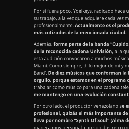
Por si fuera poco, Yoelkeys, radicado hace
su trabajo, a la vez que adquiere cada vez
profesionalmente.
Actualmente es el produ
más cotizados de la mencionada ciudad.
Además,
forma parte de la banda “Cupid
de la reconocida cadena Univisión,
a la q
esta audición convocaron a muchos músico
Miami. Como siempre, di lo mejor de mí y mi 
Band’.
De diez músicos que conforman la 
orgullo, porque estamos en el programa 
trabajar como músico para una cadena tele
me mantengo en una evolución constant
Por otro lado, el productor venezolano s
e 
profesional, quizás el más importante de
lleva por nombre “Synth Of Soul” (Alma de
manera muy personal, con sonidos retro me