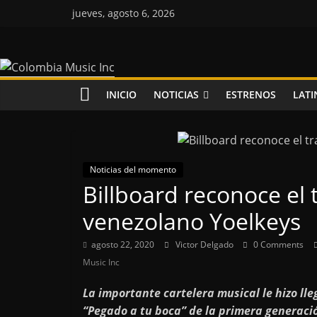
Saltar
jueves, agosto 6, 2026
al
contenido
Colombia
Music
INICIO
NOTICIAS
ESTRENOS
LATI
Inc
Colombia
Noticias del momento
Music
Billboard reconoce el 
Inc
venezolano Yoelkeys
agosto 22, 2020
Victor Delgado
0 Comments
Music Inc
La importante cartelera musical le hizo lle
“Pegado a tu boca” de la primera generación