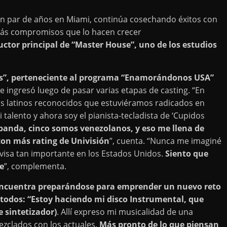
 un par de años en Miami, continúa cosechando éxitos con
 más compromisos que lo hacen crecer
ctor principal de “Master House”, uno de los estudios
os”, perteneciente al programa “Enamorándonos USA”
ue ingresó luego de pasar varias etapas de casting. “En
s latinos reconocidos que estuviéramos radicados en
talento y ahora soy el pianista-tecladista de ‘Cupidos
banda, cinco somos venezolanos, y eso me llena de
con más rating de Univisión
”, cuenta. “Nunca me imaginé
visa tan importante en los Estados Unidos.
Siento que
e
”, complementa.
encuentra preparándose para emprender un nuevo reto
 todos: “Estoy haciendo mi disco Instrumental, que
 sintetizador)
. Allí expreso mi musicalidad de una
zclados con los actuales.
Más pronto de lo que piensan