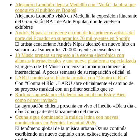
Alejandro Londoño llega a Medellín con “Voilà”, la obra que
conquistó al público en Bogotá
Alejandro Londoño visitó en Medellín la exposición itinerante
del Gran Salón BAT de Arte Popular, donde vuelve a
exhibirse
Andrés Nipas se convierte en uno de los primeros artistas del
norte del Ecuador en superar los 70 mil oyentes en Spotify
El artista ecuatoriano Andrés Nipas alcanzó un nuevo hito en
su carrera al superar los 70.000 oyentes mensuales en
13 Music prepara su regreso a la escena electrónica con
alianzas internacionales y una nueva plataforma especializada
El regreso de 13 Music comienza a tomar una dimensión
internacional. A pocas semanas de su reaparición oficial, el
LARU comienza su historia artística con “Contra el Río”
Con “Contra el Río”, LARU abre oficialmente el camino de
su proyecto musical con un primer sencillo que se
Rockaxis apuesta por el talento nacional con Estoy Bien
como primer invitado
La agrupación chilena presenta en vivo el inédito «Día a día a
día» como parte del lanzamiento del nuevo
Ozuna sigue dominando la música latina con nuevas
nominaciones en Premios Juventud 2026
El fenómeno global de la música urbana Ozuna continúa
escribiendo un nuevo capítulo en su exitosa trayectoria al
recibir