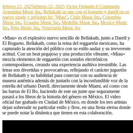
febrero 22, 2025
febrero 22, 2025
Victor Delgado
0 Comments
Argentina Music Inc
,
Bellakath se une con el bogueto y darell en su
nuevo single y próximo hit "Miau"
,
Chile Music Inc
,
Colombia
Music Inc
,
Ecuador Music Inc
,
Medellin Music Inc
,
Mexico Music
Inc
,
Peru Music Inc
,
Venezuela Music Inc
«Miau» es el explosivo nuevo sencillo de Bellakath, junto a Darell y
El Bogueto. Bellakath, como la reina del reggaetón mexicano, ha
capturado la atención del público con su estilo audaz y su irreverente
actitud. Con un beat pegajoso y una producción vibrante, «Miau»
mezcla elementos de reggaetón con sonidos electrónicos
contemporáneos, creando una experiencia auditiva irresistible. Las
letras son divertidas y provocativas, reflejando el carácter juguetón
de Bellakath y su habilidad para conectar con su audiencia de
manera auténtica además de juntarlo con la inconfundible voz de la
estrella del urbano Darell, directamente desde Miami, así como con
las barras de El Bo, haciendo de este un junte que seguramente
pasará a los libros de la historia del género en México. El video
oficial fue grabado en Ciudad de México, en donde los tres artistas
dejan sobresalir su particular estilo y flow, en una fiesta eterna donde
se puede notar la dinámica que tienen en esta colaboración.