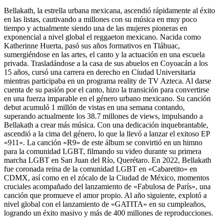
Bellakath, la estrella urbana mexicana, ascendió rápidamente al éxito
en las listas, cautivando a millones con su música en muy poco
tiempo y actualmente siendo una de las mujeres pioneras en
exponencial a nivel global el reggaeton mexicano. Nacida como
Katherinne Huerta, pasó sus años formativos en Tláhuac,
sumergiéndose en las artes, el canto y la actuación en una escuela
privada. Trasladándose a la casa de sus abuelos en Coyoacán a los
15 años, cursó una carrera en derecho en Ciudad Universitaria
mientras participaba en un programa reality de TV Azteca. Al darse
cuenta de su pasión por el canto, hizo la transición para convertirse
en una fuerza imparable en el género urbano mexicano. Su canción
debut acumuló 1 millón de vistas en una semana contando,
superando actualmente los 38.7 millones de views, impulsando a
Bellakath a crear más música. Con una dedicación inquebrantable,
ascendió a la cima del género, lo que la llevó a lanzar el exitoso EP
«911». La canción «R9» de este álbum se convirtió en un himno
para la comunidad LGBT, filmando su video durante su primera
marcha LGBT en San Juan del Río, Querétaro. En 2022, Bellakath
fue coronada reina de la comunidad LGBT en «Cabaretito» en
CDMX, así como en el zócalo de la Ciudad de México, momentos
cruciales acompañado del lanzamiento de «Fabulosa de París», una
canción que promueve el amor propio. Al año siguiente, explotó a
nivel global con el lanzamiento de «GATITA» en su cumpleaños,
logrando un éxito masivo y más de 400 millones de reproducciones.