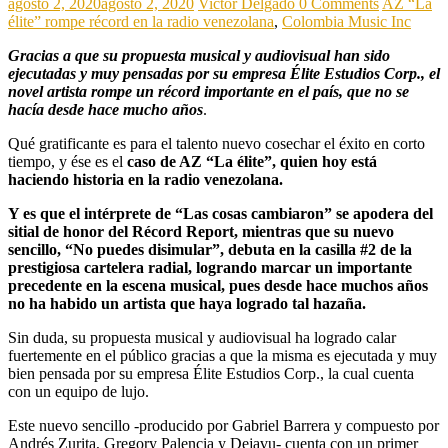
agosto 2, 2020
agosto 2, 2020
Victor Delgado
0 Comments
AZ “La
élite” rompe récord en la radio venezolana
,
Colombia Music Inc
Gracias a que su propuesta musical y audiovisual han sido
ejecutadas y muy pensadas por su empresa Élite Estudios Corp., el
novel artista rompe un récord importante en el país, que no se
hacía desde hace mucho años
.
Qué gratificante es para el talento nuevo cosechar el éxito en corto
tiempo, y ése es el
caso de AZ “La élite”, quien hoy está
haciendo historia en la radio venezolana.
Y es que el intérprete de “Las cosas cambiaron” se apodera del
sitial de honor del Récord Report, mientras que su nuevo
sencillo, “No puedes disimular”, debuta en la casilla #2 de la
prestigiosa cartelera radial, logrando marcar un importante
precedente en la escena musical, pues desde hace muchos años
no ha habido un artista que haya logrado tal hazaña.
Sin duda, su propuesta musical y audiovisual ha logrado calar
fuertemente en el público gracias a que la misma es ejecutada y muy
bien pensada por su empresa Élite Estudios Corp., la cual cuenta
con un equipo de lujo.
Este nuevo sencillo -producido por Gabriel Barrera y compuesto por
Andrés Zurita, Gregory Palencia y Dejavu- cuenta con un primer