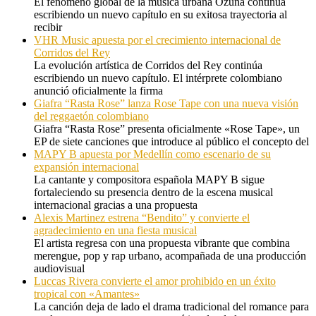
El fenómeno global de la música urbana Ozuna continúa
escribiendo un nuevo capítulo en su exitosa trayectoria al
recibir
VHR Music apuesta por el crecimiento internacional de
Corridos del Rey
La evolución artística de Corridos del Rey continúa
escribiendo un nuevo capítulo. El intérprete colombiano
anunció oficialmente la firma
Giafra “Rasta Rose” lanza Rose Tape con una nueva visión
del reggaetón colombiano
Giafra “Rasta Rose” presenta oficialmente «Rose Tape», un
EP de siete canciones que introduce al público el concepto del
MAPY B apuesta por Medellín como escenario de su
expansión internacional
La cantante y compositora española MAPY B sigue
fortaleciendo su presencia dentro de la escena musical
internacional gracias a una propuesta
Alexis Martinez estrena “Bendito” y convierte el
agradecimiento en una fiesta musical
El artista regresa con una propuesta vibrante que combina
merengue, pop y rap urbano, acompañada de una producción
audiovisual
Luccas Rivera convierte el amor prohibido en un éxito
tropical con «Amantes»
La canción deja de lado el drama tradicional del romance para