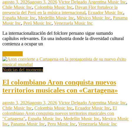
agosto 3, 2026
agosto 3, 2026
Victor Delgado
Argentina Music Inc
,
Chile Music Inc
,
Colombia Music Inc
,
Dayan Flor fortalece la
presencia del Perú en la música internacional
,
Ecuador Music Inc
,
España Music Inc
,
Medellín Music Inc
,
México Music Inc
,
Panama
Music Inc
,
Perú Music Inc
,
Venezuela Music Inc
La internacionalización del folclore peruano sigue sumando
capítulos relevantes. En una industria donde la diversidad cultural
comienza a ocupar un
Read more
Noticias del momento
El colombiano Aron conquista nuevos
territorios musicales con «Cartagena»
agosto 3, 2026
agosto 3, 2026
Victor Delgado
Argentina Music Inc
,
Chile Music Inc
,
Colombia Music Inc
,
Ecuador Music Inc
,
El
colombiano Aron conquista nuevos territorios musicales con
"Cartagena"
,
España Music Inc
,
Medellin Music Inc
,
Mexico Music
Inc
,
Panama Music Inc
,
Peru Music Inc
,
Venezuela Music Inc