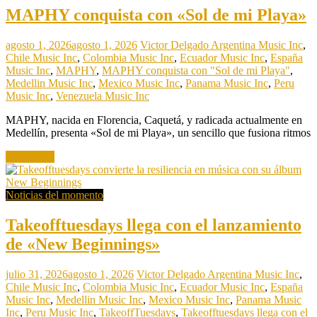
MAPHY conquista con «Sol de mi Playa»
agosto 1, 2026
agosto 1, 2026
Victor Delgado
Argentina Music Inc
,
Chile Music Inc
,
Colombia Music Inc
,
Ecuador Music Inc
,
España
Music Inc
,
MAPHY
,
MAPHY conquista con "Sol de mi Playa"
,
Medellin Music Inc
,
Mexico Music Inc
,
Panama Music Inc
,
Peru
Music Inc
,
Venezuela Music Inc
MAPHY, nacida en Florencia, Caquetá, y radicada actualmente en
Medellín, presenta «Sol de mi Playa», un sencillo que fusiona ritmos
Read more
Noticias del momento
Takeofftuesdays llega con el lanzamiento
de «New Beginnings»
julio 31, 2026
agosto 1, 2026
Victor Delgado
Argentina Music Inc
,
Chile Music Inc
,
Colombia Music Inc
,
Ecuador Music Inc
,
España
Music Inc
,
Medellin Music Inc
,
Mexico Music Inc
,
Panama Music
Inc
,
Peru Music Inc
,
TakeoffTuesdays
,
Takeofftuesdays llega con el