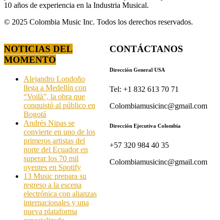
10 años de experiencia en la Industria Musical.
© 2025 Colombia Music Inc. Todos los derechos reservados.
NOTICIAS DEL
CONTÁCTANOS
MOMENTO
Dirección General USA
Alejandro Londoño
llega a Medellín con
Tel: +1 832 613 70 71
“Voilà”, la obra que
conquistó al público en
Colombiamusicinc@gmail.com
Bogotá
Andrés Nipas se
Dirección Ejecutiva Colombia
convierte en uno de los
primeros artistas del
+57 320 984 40 35
norte del Ecuador en
superar los 70 mil
Colombiamusicinc@gmail.com
oyentes en Spotify
13 Music prepara su
regreso a la escena
electrónica con alianzas
internacionales y una
nueva plataforma