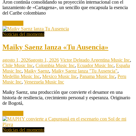
Aron continúa consolidando su proyección internacional con el
lanzamiento de «Cartagena», un sencillo que encapsula la esencia
del Caribe colombiano
Read more
Noticias del momento
Maiky Saenz lanza «Tu Ausencia»
agosto 1, 2026
agosto 1, 2026
Victor Delgado
Argentina Music Inc
,
Chile Music Inc
,
Colombia Music Inc
,
Ecuador Music Inc
,
España
Music Inc
,
Maiky Saenz
,
Maiky Saenz lanza "Tu Ausencia"
,
Medellin Music Inc
,
Mexico Music Inc
,
Panama Music Inc
,
Peru
Music Inc
,
Venezuela Music Inc
Maiky Saenz, una producción que convierte el desamor en una
historia de resiliencia, crecimiento personal y esperanza. Originario
de Bogotá,
Read more
Noticias del momento