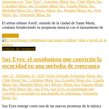
esquemas con "San Toto"
,
Argentina Music Inc
,
Chile Music Inc
,
Colombia Music Inc
,
Ecuador Music Inc
,
España Music Inc
,
Medellin Music Inc
,
Mexico Music Inc
,
Panama Music Inc
,
Peru
Music Inc
,
Venezuela Music Inc
El artista urbano AresF, oriundo de la ciudad de Santa Marta,
continúa fortaleciendo su propuesta musical con el lanzamiento de
Read more
Noticias del momento
Sax Eyes: el saxofonista que convirtió la
oscuridad en una melodía de esperanza
julio 31, 2026
julio 31, 2026
Victor Delgado
Argentina Music Inc
,
Chile Music Inc
,
Colombia Music Inc
,
Ecuador Music Inc
,
España
Music Inc
,
Medellín Music Inc
,
México Music Inc
,
Panama Music
Inc
,
Perú Music Inc
,
Sax Eyes
,
Sax Eyes: el saxofonista que
convirtió la oscuridad en una melodía de esperanza
,
Venezuela
Music Inc
Sax Eyes emerge como una de las nuevas promesas de la música