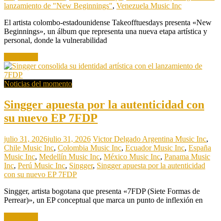
lanzamiento de "New Beginnings"
,
Venezuela Music Inc
El artista colombo-estadounidense Takeofftuesdays presenta «New
Beginnings», un álbum que representa una nueva etapa artística y
personal, donde la vulnerabilidad
Read more
Noticias del momento
Singger apuesta por la autenticidad con
su nuevo EP 7FDP
julio 31, 2026
julio 31, 2026
Victor Delgado
Argentina Music Inc
,
Chile Music Inc
,
Colombia Music Inc
,
Ecuador Music Inc
,
España
Music Inc
,
Medellín Music Inc
,
México Music Inc
,
Panama Music
Inc
,
Perú Music Inc
,
Singger
,
Singger apuesta por la autenticidad
con su nuevo EP 7FDP
Singger, artista bogotana que presenta «7FDP (Siete Formas de
Perrear)», un EP conceptual que marca un punto de inflexión en
Read more