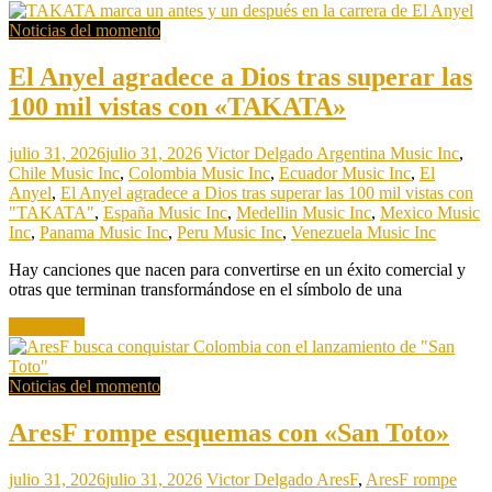
Noticias del momento
El Anyel agradece a Dios tras superar las
100 mil vistas con «TAKATA»
julio 31, 2026
julio 31, 2026
Victor Delgado
Argentina Music Inc
,
Chile Music Inc
,
Colombia Music Inc
,
Ecuador Music Inc
,
El
Anyel
,
El Anyel agradece a Dios tras superar las 100 mil vistas con
"TAKATA"
,
España Music Inc
,
Medellin Music Inc
,
Mexico Music
Inc
,
Panama Music Inc
,
Peru Music Inc
,
Venezuela Music Inc
Hay canciones que nacen para convertirse en un éxito comercial y
otras que terminan transformándose en el símbolo de una
Read more
Noticias del momento
AresF rompe esquemas con «San Toto»
julio 31, 2026
julio 31, 2026
Victor Delgado
AresF
,
AresF rompe