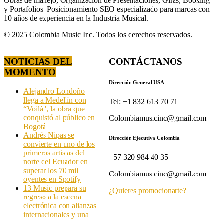
Obras de manejo, Organización de Presentaciones, Giras, Booking
y Portafolios. Posicionamiento SEO especializado para marcas con
10 años de experiencia en la Industria Musical.
© 2025 Colombia Music Inc. Todos los derechos reservados.
NOTICIAS DEL
CONTÁCTANOS
MOMENTO
Dirección General USA
Alejandro Londoño
llega a Medellín con
Tel: +1 832 613 70 71
“Voilà”, la obra que
conquistó al público en
Colombiamusicinc@gmail.com
Bogotá
Andrés Nipas se
Dirección Ejecutiva Colombia
convierte en uno de los
primeros artistas del
+57 320 984 40 35
norte del Ecuador en
superar los 70 mil
Colombiamusicinc@gmail.com
oyentes en Spotify
13 Music prepara su
¿Quieres promocionarte?
regreso a la escena
electrónica con alianzas
internacionales y una