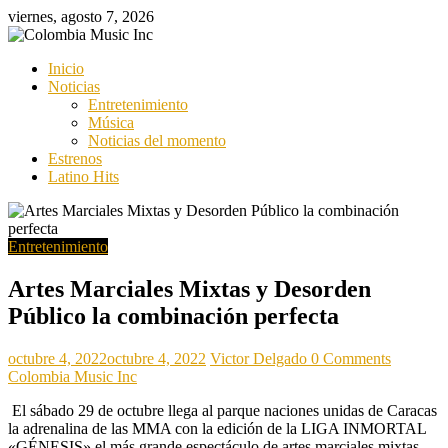
Saltar
viernes, agosto 7, 2026
al
contenido
Colombia
Inicio
Music
Noticias
Inc
Entretenimiento
Música
Colombia
Noticias del momento
Music
Estrenos
Inc
Latino Hits
Entretenimiento
Artes Marciales Mixtas y Desorden
Público la combinación perfecta
octubre 4, 2022
octubre 4, 2022
Victor Delgado
0 Comments
Colombia Music Inc
El sábado 29 de octubre llega al parque naciones unidas de Caracas
la adrenalina de las MMA con la edición de la LIGA INMORTAL
«GÉNESIS» el más grande espectáculo de artes marciales mixtas