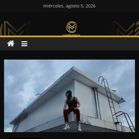
Saltar
miércoles, agosto 5, 2026
al
Colombia
contenido
Music
Inc
Colombia
Music
Inc