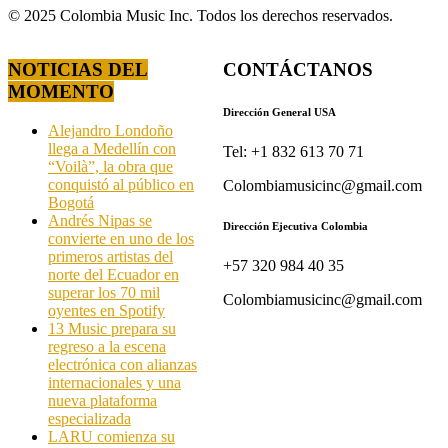
© 2025 Colombia Music Inc. Todos los derechos reservados.
NOTICIAS DEL
CONTÁCTANOS
MOMENTO
Dirección General USA
Alejandro Londoño
llega a Medellín con
Tel: +1 832 613 70 71
“Voilà”, la obra que
conquistó al público en
Colombiamusicinc@gmail.com
Bogotá
Andrés Nipas se
Dirección Ejecutiva Colombia
convierte en uno de los
primeros artistas del
+57 320 984 40 35
norte del Ecuador en
superar los 70 mil
Colombiamusicinc@gmail.com
oyentes en Spotify
13 Music prepara su
regreso a la escena
electrónica con alianzas
internacionales y una
nueva plataforma
especializada
LARU comienza su