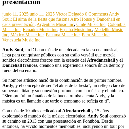
presentación
junio 11, 2025
junio 11, 2025
Victor Delgado
0 Comments
Andy
Soul: El alma de la fiesta que fusiona Afro House y Dancehall en
cada presentación
,
Argentina Music Inc
,
Chile Music Inc
,
Colombia
Music Inc
,
Ecuador Music Inc
,
España Music Inc
,
Medellín Music
Inc
,
México Music Inc
,
Panama Music Inc
,
Perú Music Inc
,
Venezuela Music Inc
Andy Soul
, un DJ con más de una década en la escena musical,
llega para conquistar públicos con su estilo versátil que mezcla
sonidos electrónicos frescos con la esencia del
Afrodancehall y el
Dancehall francés
, creando una experiencia sonora única dentro y
fuera del escenario.
Su nombre artístico nació de la combinación de su primer nombre,
Andy
, y el concepto de ser “el alma de la fiesta”, un reflejo claro de
su personalidad y su conexión profunda con la música y el público.
“Siempre fui un fanático de la buena rumba cuenta Andy, y la
música es un llamado que tarde o temprano se refleja en ti”.
Con más de 10 años dedicado al
Afrodancehall
y 15 años
explorando el mundo de la música electrónica,
Andy Soul
comenzó
su camino en 2013 con una presentación en Fontibón. Desde
entonces, ha vivido momentos memorables, incluyendo un tour por