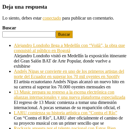
Deja una respuesta
Lo siento, debes estar
conectado
para publicar un comentario.
Buscar
Buscar
Alejandro Londoño llega a Medellín con “Voilà”, la obra que
conquistó al público en Bogotá
Alejandro Londoño visitó en Medellín la exposición itinerante
del Gran Salón BAT de Arte Popular, donde vuelve a
exhibirse
Andrés Nipas se convierte en uno de los primeros artistas del
norte del Ecuador en superar los 70 mil oyentes en Spotify
El artista ecuatoriano Andrés Nipas alcanzó un nuevo hito en
su carrera al superar los 70.000 oyentes mensuales en
13 Music prepara su regreso a la escena electrónica con
alianzas internacionales y una nueva plataforma especializada
El regreso de 13 Music comienza a tomar una dimensión
internacional. A pocas semanas de su reaparición oficial, el
LARU comienza su historia artística con “Contra el Río”
Con “Contra el Río”, LARU abre oficialmente el camino de
su proyecto musical con un primer sencillo que se
Rockaxis apuesta por el talento nacional con Estoy Bien