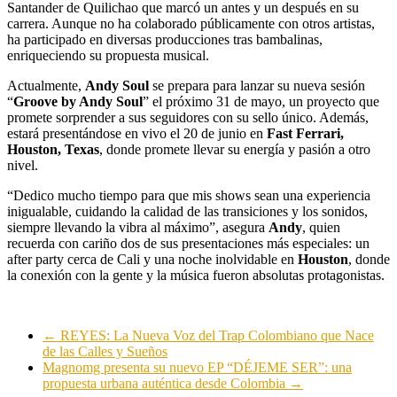
Santander de Quilichao que marcó un antes y un después en su
carrera. Aunque no ha colaborado públicamente con otros artistas,
ha participado en diversas producciones tras bambalinas,
enriqueciendo su propuesta musical.
Actualmente,
Andy Soul
se prepara para lanzar su nueva sesión
“
Groove by Andy Soul
” el próximo 31 de mayo, un proyecto que
promete sorprender a sus seguidores con su sello único. Además,
estará presentándose en vivo el 20 de junio en
Fast Ferrari,
Houston, Texas
, donde promete llevar su energía y pasión a otro
nivel.
“Dedico mucho tiempo para que mis shows sean una experiencia
inigualable, cuidando la calidad de las transiciones y los sonidos,
siempre llevando la vibra al máximo”, asegura
Andy
, quien
recuerda con cariño dos de sus presentaciones más especiales: un
after party cerca de Cali y una noche inolvidable en
Houston
, donde
la conexión con la gente y la música fueron absolutas protagonistas.
←
REYES: La Nueva Voz del Trap Colombiano que Nace
de las Calles y Sueños
Magnomg presenta su nuevo EP “DÉJEME SER”: una
propuesta urbana auténtica desde Colombia
→