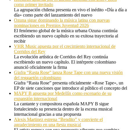
como primer invitado
La agrupación chilena presenta en vivo el inédito «Día a día a
día» como parte del lanzamiento del nuevo
Ozuna sigue dominando la música latina con nuevas
nominaciones en Premios Juventud 2026
El fenómeno global de la música urbana Ozuna continúa
escribiendo un nuevo capítulo en su exitosa trayectoria al
recibir
VHR Music apuesta por el crecimiento internacional de
Corridos del Rey
La evolución artística de Corridos del Rey continúa
escribiendo un nuevo capítulo. El intérprete colombiano
anunció oficialmente la firma
Giafra “Rasta Rose” lanza Rose Tape con una nueva visión
del reggaetón colombiano
Giafra “Rasta Rose” presenta oficialmente «Rose Tape», un
EP de siete canciones que introduce al público el concepto del
MAPY B apuesta por Medellín como escenario de su
expansión internacional
La cantante y compositora española MAPY B sigue
fortaleciendo su presencia dentro de la escena musical
internacional gracias a una propuesta
Alexis Martinez estrena “Bendito” y convierte el
agradecimiento en una fiesta musical
El artista regresa con una propuesta vibrante que combina