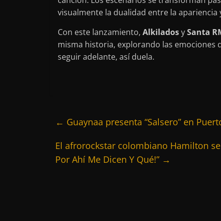
canción. Los escenarios se transforman pas
visualmente la dualidad entre la apariencia y
Con este lanzamiento,
Alkilados
y
Santa R
misma historia, explorando las emociones qu
seguir adelante, así duela.
←
Guaynaa presenta “Salsero” en Puerto 
El afrorockstar colombiano Hamilton se
Por Ahí Me Dicen Y Qué!”
→