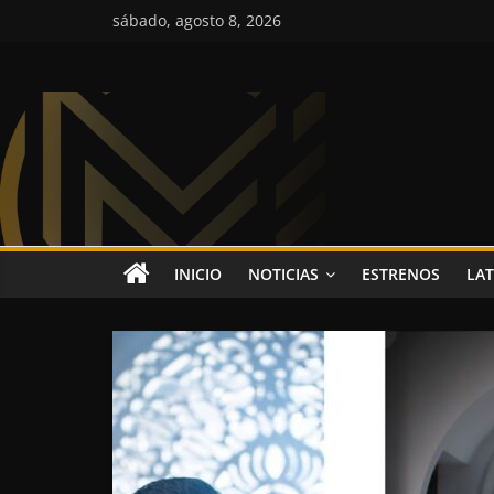
Saltar
sábado, agosto 8, 2026
al
contenido
Colombia
Music
Inc
Colombia
INICIO
NOTICIAS
ESTRENOS
LAT
Music
Inc