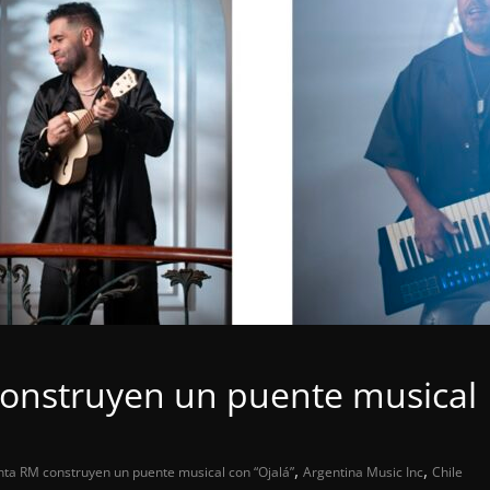
construyen un puente musical
,
,
anta RM construyen un puente musical con “Ojalá”
Argentina Music Inc
Chile