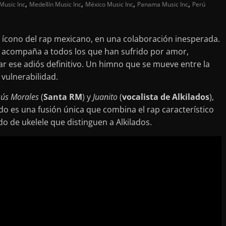
,
,
,
,
Music Inc
Medellín Music Inc
México Music Inc
Panama Music Inc
Perú
, ícono del rap mexicano, en una colaboración inesperada.
ue acompaña a todos los que han sufrido por amor,
r ese adiós definitivo. Un himno que se mueve entre la
 vulnerabilidad.
sús Morales
(
Santa RM
) y
Juanito
(
vocalista de Alkilados
),
tado es una fusión única que combina el rap característico
do de ukelele que distinguen a Alkilados.