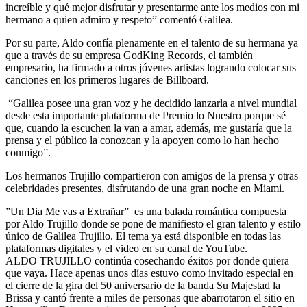
increíble y qué mejor disfrutar y presentarme ante los medios con mi
hermano a quien admiro y respeto” comentó Galilea.
Por su parte, Aldo confía plenamente en el talento de su hermana ya
que a través de su empresa GodKing Records, el también
empresario, ha firmado a otros jóvenes artistas logrando colocar sus
canciones en los primeros lugares de Billboard.
“Galilea posee una gran voz y he decidido lanzarla a nivel mundial
desde esta importante plataforma de Premio lo Nuestro porque sé
que, cuando la escuchen la van a amar, además, me gustaría que la
prensa y el público la conozcan y la apoyen como lo han hecho
conmigo”.
Los hermanos Trujillo compartieron con amigos de la prensa y otras
celebridades presentes, disfrutando de una gran noche en Miami.
”Un Dia Me vas a Extrañar” es una balada romántica compuesta
por Aldo Trujillo donde se pone de manifiesto el gran talento y estilo
único de Galilea Trujillo. El tema ya está disponible en todas las
plataformas digitales y el video en su canal de YouTube.
ALDO TRUJILLO continúa cosechando éxitos por donde quiera
que vaya. Hace apenas unos días estuvo como invitado especial en
el cierre de la gira del 50 aniversario de la banda Su Majestad la
Brissa y cantó frente a miles de personas que abarrotaron el sitio en