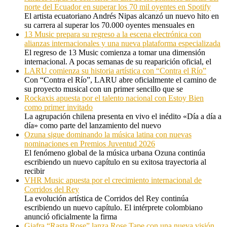
norte del Ecuador en superar los 70 mil oyentes en Spotify
El artista ecuatoriano Andrés Nipas alcanzó un nuevo hito en
su carrera al superar los 70.000 oyentes mensuales en
13 Music prepara su regreso a la escena electrónica con
alianzas internacionales y una nueva plataforma especializada
El regreso de 13 Music comienza a tomar una dimensión
internacional. A pocas semanas de su reaparición oficial, el
LARU comienza su historia artística con “Contra el Río”
Con “Contra el Río”, LARU abre oficialmente el camino de
su proyecto musical con un primer sencillo que se
Rockaxis apuesta por el talento nacional con Estoy Bien
como primer invitado
La agrupación chilena presenta en vivo el inédito «Día a día a
día» como parte del lanzamiento del nuevo
Ozuna sigue dominando la música latina con nuevas
nominaciones en Premios Juventud 2026
El fenómeno global de la música urbana Ozuna continúa
escribiendo un nuevo capítulo en su exitosa trayectoria al
recibir
VHR Music apuesta por el crecimiento internacional de
Corridos del Rey
La evolución artística de Corridos del Rey continúa
escribiendo un nuevo capítulo. El intérprete colombiano
anunció oficialmente la firma
Giafra “Rasta Rose” lanza Rose Tape con una nueva visión