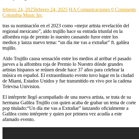
febrero 24, 2025
febrero 24, 2025
HA Comunicaciones
0 Comments
Colombia Music Inc
tras su nominación en el 2023 como «mejor artista revelación del
regional mexicano”, aldo trujillo hace su entrada triunfal en la
alfombra roja de premio lo nuestro causando furor entre los
medios y lanza nuevo tema: “un di̇a me vas a extraňar” ft. galilea
trujillo.
Aldo Trujillo causa sensación entre los medios al arribar el pasado
jueves a la alfombra roja de Premio lo Nuestro dónde grandes
artistas hispanos se reúnen desde hace 37 años para celebrar la
música en español. El extraordinario evento tuvo lugar en la ciudad
de Miami, Estados Unidos y fue transmitido en vivo por la cadena
Televisa Univision.
El intérprete llegó acompañado de una nueva artista, se trata de su
hermana Galilea Trujillo con quien acaba de grabar un tema de corte
pop titulado:“Un día me vas a Extrañar” lanzando oficialmente a
Galilea como intérprete y quien por primera vez acudía a este
afamado evento.