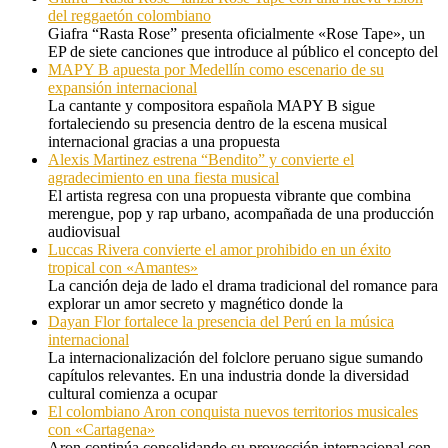
del reggaetón colombiano
Giafra “Rasta Rose” presenta oficialmente «Rose Tape», un
EP de siete canciones que introduce al público el concepto del
MAPY B apuesta por Medellín como escenario de su
expansión internacional
La cantante y compositora española MAPY B sigue
fortaleciendo su presencia dentro de la escena musical
internacional gracias a una propuesta
Alexis Martinez estrena “Bendito” y convierte el
agradecimiento en una fiesta musical
El artista regresa con una propuesta vibrante que combina
merengue, pop y rap urbano, acompañada de una producción
audiovisual
Luccas Rivera convierte el amor prohibido en un éxito
tropical con «Amantes»
La canción deja de lado el drama tradicional del romance para
explorar un amor secreto y magnético donde la
Dayan Flor fortalece la presencia del Perú en la música
internacional
La internacionalización del folclore peruano sigue sumando
capítulos relevantes. En una industria donde la diversidad
cultural comienza a ocupar
El colombiano Aron conquista nuevos territorios musicales
con «Cartagena»
Aron continúa consolidando su proyección internacional con