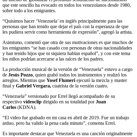
que este sencillo ha evocado en todos los venezolanos desde 1980,
sobre todo a los emigrantes.
“Quisimos hacer ‘Venezuela’ en inglés principalmente para las
personas que han tenido que dejar el país con la esperanza de que
les pudiera servir como herramienta de expresión”, agregó la artista.
Asimismo, comentó que otra de sus motivaciones es que muchos de
los emigrantes “se han casado con personas de otras nacionalidades
y han tenido hijos que ni siquiera hablan español”, y con este tema
los niños podrían acercarse a las raíces de los padres.
La producción musical de la versión de “Venezuela” estuvo a cargo
de
Jesús Pozzo
, quien grabó todos los instrumentos y realizó los
arreglos. Mientras que
Yosef Flumeri
ejecutó la mezcla y master
final y
Gabriel Vergara,
cuatrista de la versión cuatro.
“Venezuela” versionado por Errel llegó acompañado de su
respectivo
videoclip
dirigido en su totalidad por
Juan
Carlos
(KDNA).
“El video fue grabado en mi casa en abril de 2019. Fue un trabajo
arduo, pero ha valido la pena cada minuto”, comenta Errel.
Es importante destacar que Venezuela es una canción originalmente