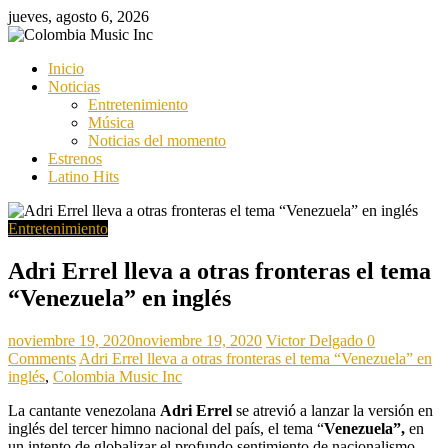
Saltar
jueves, agosto 6, 2026
al
contenido
Colombia
Inicio
Music
Noticias
Inc
Entretenimiento
Música
Colombia
Noticias del momento
Music
Estrenos
Inc
Latino Hits
Entretenimiento
Adri Errel lleva a otras fronteras el tema
“Venezuela” en inglés
noviembre 19, 2020
noviembre 19, 2020
Victor Delgado
0
Comments
Adri Errel lleva a otras fronteras el tema “Venezuela” en
inglés
,
Colombia Music Inc
La cantante venezolana
Adri Errel
se atrevió a lanzar la versión en
inglés del tercer himno nacional del país, el tema “
Venezuela”,
en
un intento de globalizar el profundo sentimiento de nacionalismo