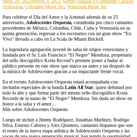
enero 29, 2022
febrero 4, 2022
Soreny Salazar
0 Comments
Caracas
Venezuela
,
Colombia Music Inc
,
Venezuela Music Inc
Para celebrar el Día del Amor y la Amistad además de su 25
aniversario,
Adolescentes Orquesta,
constituida por cinco cantantes
procedentes de México, Colombia, Chile, Cuba y Venezuela en su
quinta generación, regresan a los escenarios con un gran show “En
Vivo” llevado a cabo en La Scala de Miami Brickell.
La legendaria agrupación juvenil de salsa de origen venezolano y
fundada por el Sr. Luis Francisco “El Negro” Mendoza, propietario
del sello discográfico Korta Record’s promete poner a bailar al
público presente en este show que marca un antes y un después de
la música de Adolescentes gracias a un impactante frente vocal.
En el evento Adolescentes Orquesta estará acompañada con
invitados especiales de la banda
Latin All Star
, quien debutará por
todo lo alto y que forma parte del mismo sello discográfico Korta
Records de la mano de “El Negro” Mendoza. Sin duda un show en
honor a la salsa y el amor…
Más sobre Adolescentes Orquesta
Luego de incluir a Jimmy Rodríguez, Jonathan Martínez, Rodrigo
Silva, Ernesto Cabrera y Alex Quintero, cantantes hispanos que son
el rostro de la nueva etapa artística de Adolescentes Orquesta y las
voces de una nueva generación musical, han tenido la oportunidad