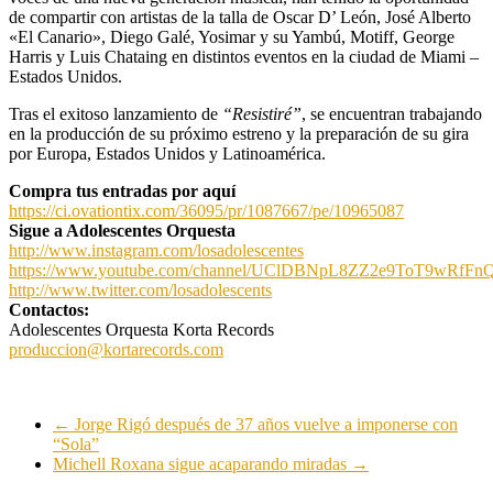
de compartir con artistas de la talla de Oscar D’ León, José Alberto
«El Canario», Diego Galé, Yosimar y su Yambú, Motiff, George
Harris y Luis Chataing en distintos eventos en la ciudad de Miami –
Estados Unidos.
Tras el exitoso lanzamiento de
“Resistiré”
, se encuentran trabajando
en la producción de su próximo estreno y la preparación de su gira
por Europa, Estados Unidos y Latinoamérica.
Compra tus entradas por aquí
https://ci.ovationtix.com/36095/pr/1087667/pe/10965087
Sigue a Adolescentes Orquesta
http://www.instagram.com/losadolescentes
https://www.youtube.com/channel/UClDBNpL8ZZ2e9ToT9wRfFnQ/
http://www.twitter.com/losadolescents
Contactos:
Adolescentes Orquesta Korta Records
produccion@kortarecords.com
←
Jorge Rigó después de 37 años vuelve a imponerse con
“Sola”
Michell Roxana sigue acaparando miradas
→