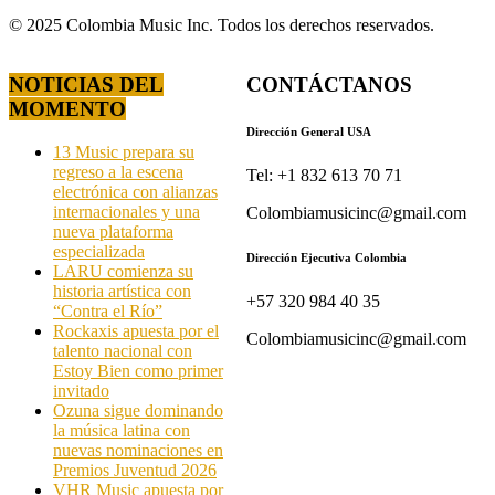
© 2025 Colombia Music Inc. Todos los derechos reservados.
NOTICIAS DEL
CONTÁCTANOS
MOMENTO
Dirección General USA
13 Music prepara su
regreso a la escena
Tel: +1 832 613 70 71
electrónica con alianzas
internacionales y una
Colombiamusicinc@gmail.com
nueva plataforma
especializada
Dirección Ejecutiva Colombia
LARU comienza su
historia artística con
+57 320 984 40 35
“Contra el Río”
Rockaxis apuesta por el
Colombiamusicinc@gmail.com
talento nacional con
Estoy Bien como primer
invitado
Ozuna sigue dominando
la música latina con
nuevas nominaciones en
Premios Juventud 2026
VHR Music apuesta por