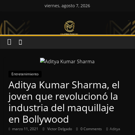
Saltar
viernes, agosto 7, 2026
al
Colombia
contenido
Music
Inc
Colombia
Music
Entretenimiento
Aditya Kumar Sharma, el
Inc
joven que revolucionó la
industria del maquillaje
en Bollywood
marzo 11, 2021
Victor Delgado
0 Comments
Aditya