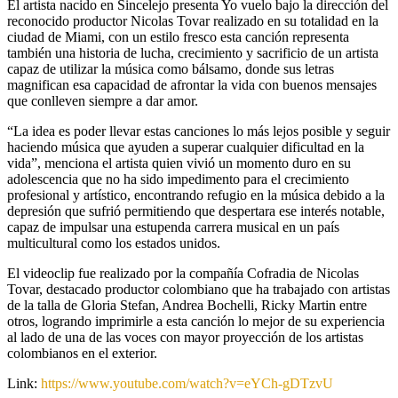
El artista nacido en Sincelejo presenta Yo vuelo bajo la dirección del
reconocido productor Nicolas Tovar realizado en su totalidad en la
ciudad de Miami, con un estilo fresco esta canción representa
también una historia de lucha, crecimiento y sacrificio de un artista
capaz de utilizar la música como bálsamo, donde sus letras
magnifican esa capacidad de afrontar la vida con buenos mensajes
que conlleven siempre a dar amor.
“La idea es poder llevar estas canciones lo más lejos posible y seguir
haciendo música que ayuden a superar cualquier dificultad en la
vida”, menciona el artista quien vivió un momento duro en su
adolescencia que no ha sido impedimento para el crecimiento
profesional y artístico, encontrando refugio en la música debido a la
depresión que sufrió permitiendo que despertara ese interés notable,
capaz de impulsar una estupenda carrera musical en un país
multicultural como los estados unidos.
El videoclip fue realizado por la compañía Cofradia de Nicolas
Tovar, destacado productor colombiano que ha trabajado con artistas
de la talla de Gloria Stefan, Andrea Bochelli, Ricky Martin entre
otros, logrando imprimirle a esta canción lo mejor de su experiencia
al lado de una de las voces con mayor proyección de los artistas
colombianos en el exterior.
Link:
https://www.youtube.com/watch?v=eYCh-gDTzvU