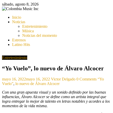
Saltar
sábado, agosto 8, 2026
al
contenido
Colombia
Inicio
Music
Noticias
Inc
Entretenimiento
Música
Colombia
Noticias del momento
Music
Estrenos
Inc
Latino Hits
Entretenimiento
“Yo Vuelo”, lo nuevo de Álvaro Alcocer
mayo 16, 2022
mayo 16, 2022
Victor Delgado
0 Comments
“Yo
Vuelo”
,
lo nuevo de Álvaro Alcocer
Con una gran apuesta visual y un sonido definido por las buenas
influencias, Álvaro Alcocer se define como un artista integral que
logra entregar lo mejor de talento en letras notables y acordes a los
momentos de la vida misma.