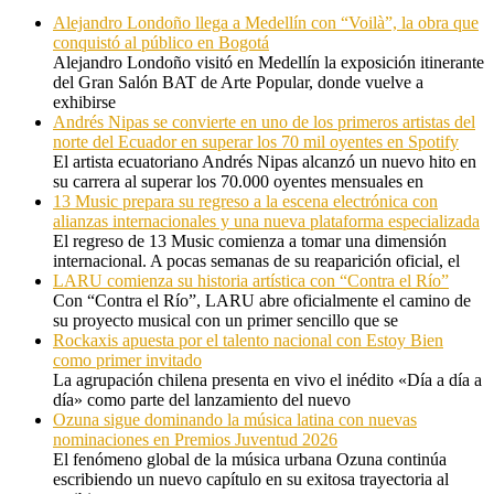
Alejandro Londoño llega a Medellín con “Voilà”, la obra que
conquistó al público en Bogotá
Alejandro Londoño visitó en Medellín la exposición itinerante
del Gran Salón BAT de Arte Popular, donde vuelve a
exhibirse
Andrés Nipas se convierte en uno de los primeros artistas del
norte del Ecuador en superar los 70 mil oyentes en Spotify
El artista ecuatoriano Andrés Nipas alcanzó un nuevo hito en
su carrera al superar los 70.000 oyentes mensuales en
13 Music prepara su regreso a la escena electrónica con
alianzas internacionales y una nueva plataforma especializada
El regreso de 13 Music comienza a tomar una dimensión
internacional. A pocas semanas de su reaparición oficial, el
LARU comienza su historia artística con “Contra el Río”
Con “Contra el Río”, LARU abre oficialmente el camino de
su proyecto musical con un primer sencillo que se
Rockaxis apuesta por el talento nacional con Estoy Bien
como primer invitado
La agrupación chilena presenta en vivo el inédito «Día a día a
día» como parte del lanzamiento del nuevo
Ozuna sigue dominando la música latina con nuevas
nominaciones en Premios Juventud 2026
El fenómeno global de la música urbana Ozuna continúa
escribiendo un nuevo capítulo en su exitosa trayectoria al