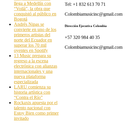
llega a Medellín con
Tel: +1 832 613 70 71
“Voilà”, la obra que
conquistó al público en
Colombiamusicinc@gmail.com
Bogotá
Andrés Nipas se
Dirección Ejecutiva Colombia
convierte en uno de los
primeros artistas del
+57 320 984 40 35
norte del Ecuador en
superar los 70 mil
Colombiamusicinc@gmail.com
oyentes en Spotify
13 Music prepara su
regreso a la escena
electrónica con alianzas
internacionales y una
nueva plataforma
especializada
LARU comienza su
historia artística con
“Contra el Río”
Rockaxis apuesta por el
talento nacional con
Estoy Bien como primer
invitado