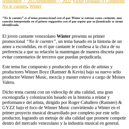
septiembre 7, 2022
septiembre 7, 2022
Victor Delgado
0 Comments
No le cuentes
,
Winter
“No le cuentes” es el tema promocional con el que Winter se estrena como cantante, una
canción interpretada en el género reggaetón con el que aspira que su fanaticada se sienta
identificada.
El joven cantante venezolano
Winter
presenta su primer
promocional
“No le cuentes”
, un tema basado en la historia de un
amor a escondidas, en el que cantante le confiesa a la chica de su
preferencia a que su relación la mantengan de manera discreta para
evitar comentarios de terceros que puedan perjudicarla.
Este tema fue compuesto y producido por el dúo de artistas y
productores Winner Boyz (Ramster & Kevin) bajo su nuevo sello
productor Winner Music, mezcla y master estuvo a cargo de Moises
Valera.
Dicho tema cuenta con un videoclip de alta calidad, una gran
escenografía y colonización basado en la historia a relatar y
performance del artista, dirigido por Roger Caballero (Ramster) &
GYZZ bajo el foco de Winner Music convirtiendo a Winter en el
primer proyecto musical desarrollado por completo por este sello
productor, logrando un metraje de alta calidad que promete competir
dentro del mercado venezolano y la industria musical en general.