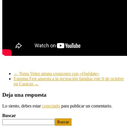
←
Nena Velez atrapa corazones con «Quédate»
Espuma Fest apuesta a la recreación familiar este 9 de octubre
en Caracas
→
Deja una respuesta
Lo siento, debes estar
conectado
para publicar un comentario.
Buscar
Buscar