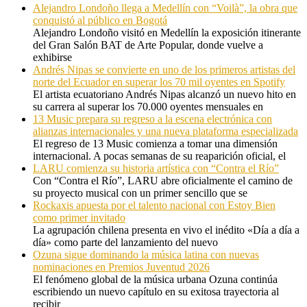
Alejandro Londoño llega a Medellín con “Voilà”, la obra que
conquistó al público en Bogotá
Alejandro Londoño visitó en Medellín la exposición itinerante
del Gran Salón BAT de Arte Popular, donde vuelve a
exhibirse
Andrés Nipas se convierte en uno de los primeros artistas del
norte del Ecuador en superar los 70 mil oyentes en Spotify
El artista ecuatoriano Andrés Nipas alcanzó un nuevo hito en
su carrera al superar los 70.000 oyentes mensuales en
13 Music prepara su regreso a la escena electrónica con
alianzas internacionales y una nueva plataforma especializada
El regreso de 13 Music comienza a tomar una dimensión
internacional. A pocas semanas de su reaparición oficial, el
LARU comienza su historia artística con “Contra el Río”
Con “Contra el Río”, LARU abre oficialmente el camino de
su proyecto musical con un primer sencillo que se
Rockaxis apuesta por el talento nacional con Estoy Bien
como primer invitado
La agrupación chilena presenta en vivo el inédito «Día a día a
día» como parte del lanzamiento del nuevo
Ozuna sigue dominando la música latina con nuevas
nominaciones en Premios Juventud 2026
El fenómeno global de la música urbana Ozuna continúa
escribiendo un nuevo capítulo en su exitosa trayectoria al
recibir