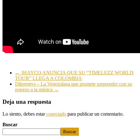
←
JHAYCO ANUNCIA QUE SU “TIMELEZZ WORLD
TOUR” LLEGA A COLOMBIA
Dilorentys – La Venezolana que promete sorprender con su
regreso a la música
→
Deja una respuesta
Lo siento, debes estar
conectado
para publicar un comentario.
Buscar
Buscar