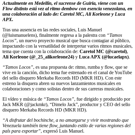
Actualmente en Medellín, el sucrense de Guiria, viene con un
Flow distinto está vez al ritmo dembow con esencia venezolana, en
una colaboración al lado de: Caretol MC, Ali Korleone y Luca
APX.
Tras una ausencia en las redes sociales, Luis Manuel
(@luismanuelens), finalmente regresa a la palestra con
“Tamos
Locos”
, un nuevo proyecto musical que busca contagiar al público,
impactando con la versatilidad de interpretar varios ritmos musicales,
tema que cuenta con la colaboración de:
Caretol MC (@caretol)
,
Ali Korleone (@_25_alikorleone24)
y
Luca APX (@lucaelapx)
.
“Tamos Locos”
, es una propuesta de: ritmo, rumba y flow, que se
vive en la canción, dicho tema fue estrenado en el canal de YouTube
del sello disquero Merkaba Records HD (MKR HD). Con este
estreno la disquera abren su nuevos lanzamientos musicales en
colaboraciones y como solistas dentro de sus carreras musicales.
El vídeo y música de
“Tamos Locos”
, fue dirigido y producido por
Jack MKR (@jackmkr), “Dimelo Jack”, productor y CEO del sello
disquero Merkaba Records HD (MKR HD).
“A disfrutar del bochinche, a no amargarse y vivir mostrando que
Venezuela también tiene flow, juntando estilo de varias regiones del
país para exportar”
, expresó Luis Manuel.