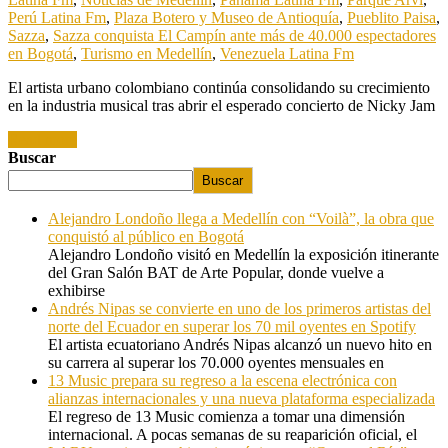
Perú Latina Fm
,
Plaza Botero y Museo de Antioquía
,
Pueblito Paisa
,
Sazza
,
Sazza conquista El Campín ante más de 40.000 espectadores
en Bogotá
,
Turismo en Medellín
,
Venezuela Latina Fm
El artista urbano colombiano continúa consolidando su crecimiento
en la industria musical tras abrir el esperado concierto de Nicky Jam
Read more
Buscar
Buscar
Alejandro Londoño llega a Medellín con “Voilà”, la obra que
conquistó al público en Bogotá
Alejandro Londoño visitó en Medellín la exposición itinerante
del Gran Salón BAT de Arte Popular, donde vuelve a
exhibirse
Andrés Nipas se convierte en uno de los primeros artistas del
norte del Ecuador en superar los 70 mil oyentes en Spotify
El artista ecuatoriano Andrés Nipas alcanzó un nuevo hito en
su carrera al superar los 70.000 oyentes mensuales en
13 Music prepara su regreso a la escena electrónica con
alianzas internacionales y una nueva plataforma especializada
El regreso de 13 Music comienza a tomar una dimensión
internacional. A pocas semanas de su reaparición oficial, el