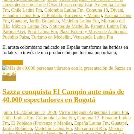
lanzamiento con el que Divani busca conquistar
,
Argentina Latina
Fm
,
Chile Latina Fm
,
Colombia Latina Fm
,
Comuna 13
,
Divani
,
Ecuador Latina Fm
,
El Poblado (Provenza y Manila)
,
España Latina
Fm
,
Guatapé
,
Jardín Botánico
,
Medellín Latina Fm
,
Mercado del
Río
,
México Latina Fm
,
Noticias de Medellín
,
Panama Latina Fm
,
Parque Arví
,
Perú Latina Fm
,
Plaza Botero y Museo de Antioquía
,
Pueblito Paisa
,
Turismo en Medellín
,
Venezuela Latina Fm
El artista colombiano radicado en España transforma las heridas en
fortaleza a través de una producción que fusiona pop urbano,
Read more
Música
Sazza conquista El Campín ante más de
40.000 espectadores en Bogotá
junio 13, 2026
junio 13, 2026
Victor Delgado
Argentina Latina Fm
,
Chile Latina Fm
,
Colombia Latina Fm
,
Comuna 13
,
Ecuador Latina
Fm
,
El Poblado (Provenza y Manila)
,
España Latina Fm
,
Guatapé
,
Jardín Botánico
,
Medellín Latina Fm
,
Mercado del Río
,
México
Latina Fm
,
Noticias de Medellín
,
Panama Latina Fm
,
Parque Arví
,