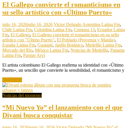
El Gallego convierte el romanticismo en
su sello artístico con «Último Puerto»
julio 16, 2026
julio 16, 2026
Victor Delgado
Argentina Latina Fm
,
Chile Latina Fm
,
Colombia Latina Fm
,
Comuna 13
,
Ecuador Latina
Fm
,
El Gallego
,
El Gallego convierte el romanticismo en su sello
artístico con "Último Puerto"
,
El Poblado (Provenza y Manila)
,
España Latina Fm
,
Guatapé
,
Jardín Botánico
,
Medellín Latina Fm
,
Mercado del Río
,
México Latina Fm
,
Noticias de Medellín
,
Panama
Latina Fm
,
Parque Arví
El artista colombiano El Gallego reafirma su identidad con «Último
Puerto», un sencillo que convierte la sensibilidad, el romanticismo y
Read more
Noticias del momento
“Mi Nuevo Yo” el lanzamiento con el que
Divani busca conquistar
junio 16, 2026
junio 16, 2026
Victor Delgado
“Mi Nuevo Yo” el