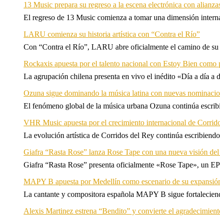
13 Music prepara su regreso a la escena electrónica con alianza
El regreso de 13 Music comienza a tomar una dimensión internac
LARU comienza su historia artística con “Contra el Río”
Con “Contra el Río”, LARU abre oficialmente el camino de su 
Rockaxis apuesta por el talento nacional con Estoy Bien como 
La agrupación chilena presenta en vivo el inédito «Día a día a
Ozuna sigue dominando la música latina con nuevas nominaci
El fenómeno global de la música urbana Ozuna continúa escribie
VHR Music apuesta por el crecimiento internacional de Corrid
La evolución artística de Corridos del Rey continúa escribiendo
Giafra “Rasta Rose” lanza Rose Tape con una nueva visión de
Giafra “Rasta Rose” presenta oficialmente «Rose Tape», un EP d
MAPY B apuesta por Medellín como escenario de su expansión
La cantante y compositora española MAPY B sigue fortaleciendo
Alexis Martinez estrena “Bendito” y convierte el agradecimient