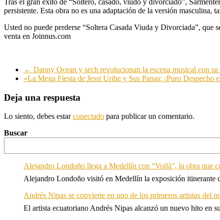
Tras el gran éxito de “Soltero, casado, viudo y divorciado”, Sarmente
persistente. Esta obra no es una adaptación de la versión masculina, 
Usted no puede perderse “Soltera Casada Viuda y Divorciada”, que se
venta en Joinnus.com
←
Danny Ocean y sech revolucionan la escena musical con su 
«La Mega Fiesta de Jessi Uribe y Sus Panas: ¡Puro Despecho
Deja una respuesta
Lo siento, debes estar
conectado
para publicar un comentario.
Buscar
Alejandro Londoño llega a Medellín con “Voilà”, la obra que c
Alejandro Londoño visitó en Medellín la exposición itinerante
Andrés Nipas se convierte en uno de los primeros artistas del n
El artista ecuatoriano Andrés Nipas alcanzó un nuevo hito en s