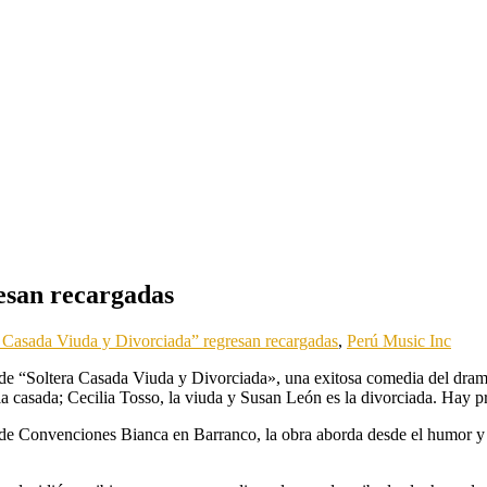
esan recargadas
 Casada Viuda y Divorciada” regresan recargadas
,
Perú Music Inc
so de “Soltera Casada Viuda y Divorciada», una exitosa comedia del dr
, la casada; Cecilia Tosso, la viuda y Susan León es la divorciada. Hay 
e Convenciones Bianca en Barranco, la obra aborda desde el humor y des