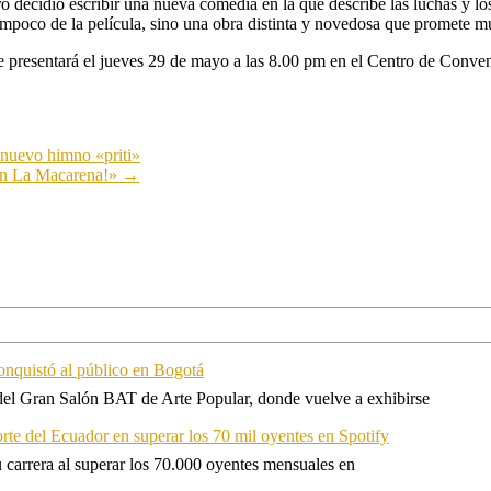
ro decidió escribir una nueva comedia en la que describe las luchas y 
tampoco de la película, sino una obra distinta y novedosa que promete m
 presentará el jueves 29 de mayo a las 8.00 pm en el Centro de Conven
nuevo himno «priti»
 en La Macarena!»
→
onquistó al público en Bogotá
 del Gran Salón BAT de Arte Popular, donde vuelve a exhibirse
orte del Ecuador en superar los 70 mil oyentes en Spotify
u carrera al superar los 70.000 oyentes mensuales en