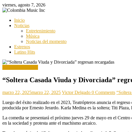
Saltar
viernes, agosto 7, 2026
al
contenido
Colombia
Inicio
Music
Noticias
Inc
Entretenimiento
Música
Colombia
Noticias del momento
Music
Estrenos
Inc
Latino Hits
Novedades Latinas
“Soltera Casada Viuda y Divorciada” regr
marzo 22, 2025
marzo 22, 2025
Victor Delgado
0 Comments
“Soltera
Luego del éxito realizado en el 2023, Teatrópteros anuncia el regre
producida por Ernesto Jerardo. Karla Medina es la soltera; Titi Plaza
La comedia se presentará el próximo jueves 29 de mayo en el Centro d
en la sociedad y protesta ante el machismo arcaico.