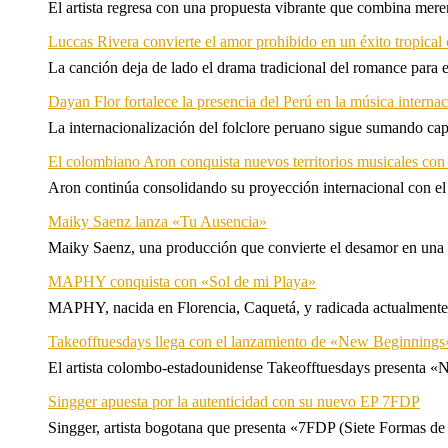
El artista regresa con una propuesta vibrante que combina me
Luccas Rivera convierte el amor prohibido en un éxito tropica
La canción deja de lado el drama tradicional del romance para 
Dayan Flor fortalece la presencia del Perú en la música internac
La internacionalización del folclore peruano sigue sumando capí
El colombiano Aron conquista nuevos territorios musicales co
Aron continúa consolidando su proyección internacional con el
Maiky Saenz lanza «Tu Ausencia»
Maiky Saenz, una producción que convierte el desamor en una hi
MAPHY conquista con «Sol de mi Playa»
MAPHY, nacida en Florencia, Caquetá, y radicada actualmente e
Takeofftuesdays llega con el lanzamiento de «New Beginnings
El artista colombo-estadounidense Takeofftuesdays presenta «N
Singger apuesta por la autenticidad con su nuevo EP 7FDP
Singger, artista bogotana que presenta «7FDP (Siete Formas de