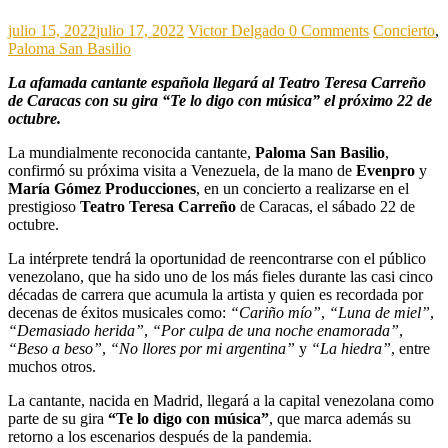
julio 15, 2022
julio 17, 2022
Victor Delgado
0 Comments
Concierto
,
Paloma San Basilio
La afamada cantante española llegará al Teatro Teresa Carreño
de Caracas con su gira “Te lo digo con música” el próximo 22 de
octubre.
La mundialmente reconocida cantante,
Paloma San Basilio
,
confirmó su próxima visita a Venezuela, de la mano de
Evenpro
y
María Gómez Producciones
, en un concierto a realizarse en el
prestigioso
Teatro Teresa Carreño
de Caracas, el sábado 22 de
octubre.
La intérprete tendrá la oportunidad de reencontrarse con el público
venezolano, que ha sido uno de los más fieles durante las casi cinco
décadas de carrera que acumula la artista y quien es recordada por
decenas de éxitos musicales como:
“Cariño mío”
,
“Luna de miel”
,
“Demasiado herida”
,
“Por culpa de una noche enamorada”
,
“Beso a beso”
,
“No llores por mi argentina”
y
“La hiedra”
, entre
muchos otros.
La cantante, nacida en Madrid, llegará a la capital venezolana como
parte de su gira
“Te lo digo con música”
, que marca además su
retorno a los escenarios después de la pandemia.