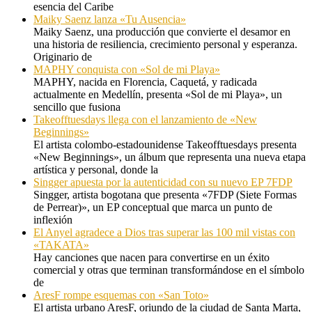
esencia del Caribe
Maiky Saenz lanza «Tu Ausencia»
Maiky Saenz, una producción que convierte el desamor en
una historia de resiliencia, crecimiento personal y esperanza.
Originario de
MAPHY conquista con «Sol de mi Playa»
MAPHY, nacida en Florencia, Caquetá, y radicada
actualmente en Medellín, presenta «Sol de mi Playa», un
sencillo que fusiona
Takeofftuesdays llega con el lanzamiento de «New
Beginnings»
El artista colombo-estadounidense Takeofftuesdays presenta
«New Beginnings», un álbum que representa una nueva etapa
artística y personal, donde la
Singger apuesta por la autenticidad con su nuevo EP 7FDP
Singger, artista bogotana que presenta «7FDP (Siete Formas
de Perrear)», un EP conceptual que marca un punto de
inflexión
El Anyel agradece a Dios tras superar las 100 mil vistas con
«TAKATA»
Hay canciones que nacen para convertirse en un éxito
comercial y otras que terminan transformándose en el símbolo
de
AresF rompe esquemas con «San Toto»
El artista urbano AresF, oriundo de la ciudad de Santa Marta,