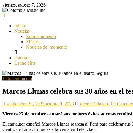
Saltar
viernes, agosto 7, 2026
al
contenido
Colombia
Music
Inicio
Inc
Noticias
Entretenimiento
Colombia
Música
Music
Noticias del momento
Inc
Estrenos
Latino Hits
Entretenimiento
Marcos Llunas celebra sus 30 años en el te
septiembre 28, 2023
octubre 9, 2023
Victor Delgado
0 Commen
Viernes 27 de octubre cantará sus mejores éxitos además rendir
El cantautor español Marcos Llunas regresa al Perú para celebrar sus 3
Centro de Lima. Entradas a la venta en Teleticket.