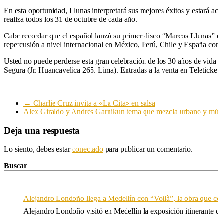
En esta oportunidad, Llunas interpretará sus mejores éxitos y estará
realiza todos los 31 de octubre de cada año.
Cabe recordar que el español lanzó su primer disco “Marcos Llunas” e
repercusión a nivel internacional en México, Perú, Chile y España co
Usted no puede perderse esta gran celebración de los 30 años de vida a
Segura (Jr. Huancavelica 265, Lima). Entradas a la venta en Teletic
←
Charlie Cruz invita a «La Cita» en salsa
Alex Giraldo y Andrés Garnikun tema que mezcla urbano y mú
Deja una respuesta
Lo siento, debes estar
conectado
para publicar un comentario.
Buscar
Alejandro Londoño llega a Medellín con “Voilà”, la obra que c
Alejandro Londoño visitó en Medellín la exposición itinerante