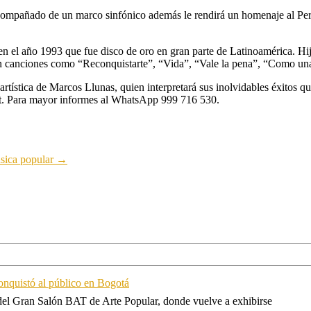
 acompañado de un marco sinfónico además le rendirá un homenaje al Per
n el año 1993 que fue disco de oro en gran parte de Latinoamérica. Hi
n canciones como “Reconquistarte”, “Vida”, “Vale la pena”, “Como una 
rtística de Marcos Llunas, quien interpretará sus inolvidables éxitos qu
ket. Para mayor informes al WhatsApp 999 716 530.
sica popular
→
onquistó al público en Bogotá
 del Gran Salón BAT de Arte Popular, donde vuelve a exhibirse