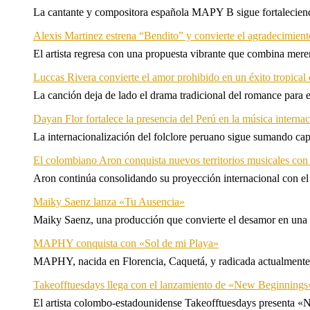
La cantante y compositora española MAPY B sigue fortaleciendo
Alexis Martinez estrena “Bendito” y convierte el agradecimient
El artista regresa con una propuesta vibrante que combina me
Luccas Rivera convierte el amor prohibido en un éxito tropica
La canción deja de lado el drama tradicional del romance para 
Dayan Flor fortalece la presencia del Perú en la música internac
La internacionalización del folclore peruano sigue sumando capí
El colombiano Aron conquista nuevos territorios musicales co
Aron continúa consolidando su proyección internacional con el
Maiky Saenz lanza «Tu Ausencia»
Maiky Saenz, una producción que convierte el desamor en una hi
MAPHY conquista con «Sol de mi Playa»
MAPHY, nacida en Florencia, Caquetá, y radicada actualmente e
Takeofftuesdays llega con el lanzamiento de «New Beginnings
El artista colombo-estadounidense Takeofftuesdays presenta «N