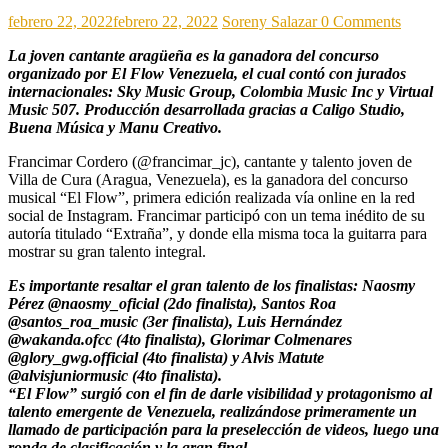
febrero 22, 2022
febrero 22, 2022
Soreny Salazar
0 Comments
La joven cantante aragüeña es la ganadora del concurso
organizado por El Flow Venezuela, el cual contó con jurados
internacionales: Sky Music Group, Colombia Music Inc y Virtual
Music 507. Producción desarrollada gracias a Caligo Studio,
Buena Música y Manu Creativo.
Francimar Cordero (@francimar_jc), cantante y talento joven de
Villa de Cura (Aragua, Venezuela), es la ganadora del concurso
musical “El Flow”, primera edición realizada vía online en la red
social de Instagram. Francimar participó con un tema inédito de su
autoría titulado “Extraña”, y donde ella misma toca la guitarra para
mostrar su gran talento integral.
Es importante resaltar el gran talento de los finalistas: Naosmy
Pérez @naosmy_oficial (2do finalista), Santos Roa
@santos_roa_music (3er finalista), Luis Hernández
@wakanda.ofcc (4to finalista), Glorimar Colmenares
@glory_gwg.official (4to finalista) y Alvis Matute
@alvisjuniormusic (4to finalista).
“El Flow” surgió con el fin de darle visibilidad y protagonismo al
talento emergente de Venezuela, realizándose primeramente un
llamado de participación para la preselección de videos, luego una
ronda de clasificación y la gran final.