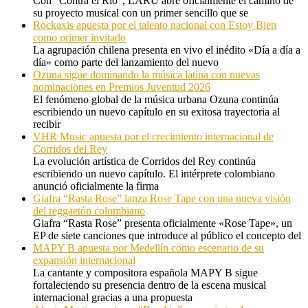
Con “Contra el Río”, LARU abre oficialmente el camino de
su proyecto musical con un primer sencillo que se
Rockaxis apuesta por el talento nacional con Estoy Bien
como primer invitado
La agrupación chilena presenta en vivo el inédito «Día a día a
día» como parte del lanzamiento del nuevo
Ozuna sigue dominando la música latina con nuevas
nominaciones en Premios Juventud 2026
El fenómeno global de la música urbana Ozuna continúa
escribiendo un nuevo capítulo en su exitosa trayectoria al
recibir
VHR Music apuesta por el crecimiento internacional de
Corridos del Rey
La evolución artística de Corridos del Rey continúa
escribiendo un nuevo capítulo. El intérprete colombiano
anunció oficialmente la firma
Giafra “Rasta Rose” lanza Rose Tape con una nueva visión
del reggaetón colombiano
Giafra “Rasta Rose” presenta oficialmente «Rose Tape», un
EP de siete canciones que introduce al público el concepto del
MAPY B apuesta por Medellín como escenario de su
expansión internacional
La cantante y compositora española MAPY B sigue
fortaleciendo su presencia dentro de la escena musical
internacional gracias a una propuesta