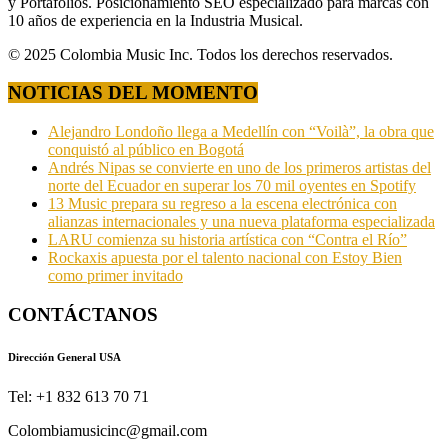
y Portafolios. Posicionamiento SEO especializado para marcas con
10 años de experiencia en la Industria Musical.
© 2025 Colombia Music Inc. Todos los derechos reservados.
NOTICIAS DEL MOMENTO
Alejandro Londoño llega a Medellín con “Voilà”, la obra que
conquistó al público en Bogotá
Andrés Nipas se convierte en uno de los primeros artistas del
norte del Ecuador en superar los 70 mil oyentes en Spotify
13 Music prepara su regreso a la escena electrónica con
alianzas internacionales y una nueva plataforma especializada
LARU comienza su historia artística con “Contra el Río”
Rockaxis apuesta por el talento nacional con Estoy Bien
como primer invitado
CONTÁCTANOS
Dirección General USA
Tel: +1 832 613 70 71
Colombiamusicinc@gmail.com