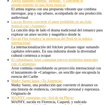
Alexis Martinez estrena “Bendito” y convierte el
agradecimiento en una fiesta musical
El artista regresa con una propuesta vibrante que combina
merengue, pop y rap urbano, acompañada de una producción
audiovisual
Luccas Rivera convierte el amor prohibido en un éxito
tropical con «Amantes»
La canción deja de lado el drama tradicional del romance para
explorar un amor secreto y magnético donde la
Dayan Flor fortalece la presencia del Perú en la música
internacional
La internacionalización del folclore peruano sigue sumando
capítulos relevantes. En una industria donde la diversidad
cultural comienza a ocupar
El colombiano Aron conquista nuevos territorios musicales
con «Cartagena»
Aron continúa consolidando su proyección internacional con
el lanzamiento de «Cartagena», un sencillo que encapsula la
esencia del Caribe
Maiky Saenz lanza «Tu Ausencia»
Maiky Saenz, una producción que convierte el desamor en
una historia de resiliencia, crecimiento personal y esperanza.
Originario de
MAPHY conquista con «Sol de mi Playa»
MAPHY, nacida en Florencia, Caquetá, y radicada