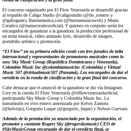
El concurso organizado por El Flow Venezuela se desarrolló gracias
al respaldo de Caligo Studio @caligostudio (@do_romero y
@gabograte), Buenamusica.com (@buenamusicaweb) y Manu
Creativo (@manucreativooficial). Y quienes en conjunto serán los
encargados de garantizar a la ganadora: la producción profesional de
un tema musical, vídeo animado lyric, desarrollo de imagen,
portafolio artístico y promoción.
“El Flow” en su primera edición contó con tres jurados de talla
internacional y representantes de promotoras musicales como lo
son: Sky Music Group (República Dominicana y Venezuela),
Colombia Music Inc @colombiamusicinc (Colombia) y Virtual
Music 507 @virtualmusic507 (Panamá). Los encargados de dar el
veredicto en la ronda de clasificación y la gran final del concurso.
Cabe destacar que el anunció de la ganadora se dio vía Instagram
Live en la cuenta El Flow Venezuela @elflowvenezuelaoficial,
participando Sky Music Group y Colombia Music Inc. La
transmisión en vivo estuvo amenizada por Kelvis Zamora
(@kelvisjz), Gregorio Luque (@gregorio_luque) y Nelson Guevara.
Además de la premiación ya anunciada por la organización, el
promotor y cantante Rogers Sky (@rogerskymusic) CEO de
#SkyMusicGroup encargado de dar el veredicto final, se