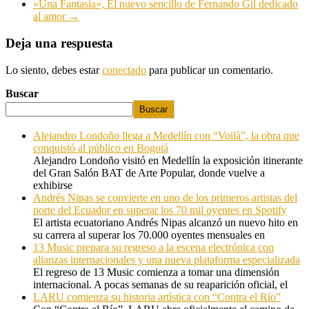
«Una Fantasía», El nuevo sencillo de Fernando Gil dedicado
al amor
→
Deja una respuesta
Lo siento, debes estar
conectado
para publicar un comentario.
Buscar
Buscar
Alejandro Londoño llega a Medellín con “Voilà”, la obra que
conquistó al público en Bogotá
Alejandro Londoño visitó en Medellín la exposición itinerante
del Gran Salón BAT de Arte Popular, donde vuelve a
exhibirse
Andrés Nipas se convierte en uno de los primeros artistas del
norte del Ecuador en superar los 70 mil oyentes en Spotify
El artista ecuatoriano Andrés Nipas alcanzó un nuevo hito en
su carrera al superar los 70.000 oyentes mensuales en
13 Music prepara su regreso a la escena electrónica con
alianzas internacionales y una nueva plataforma especializada
El regreso de 13 Music comienza a tomar una dimensión
internacional. A pocas semanas de su reaparición oficial, el
LARU comienza su historia artística con “Contra el Río”