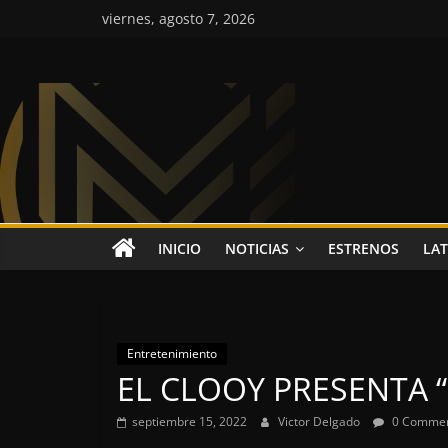
Saltar
viernes, agosto 7, 2026
al
contenido
Colombia
Music
Inc
Colombia
INICIO
NOTICIAS
ESTRENOS
LAT
Music
Inc
Entretenimiento
EL CLOOY PRESENTA 
septiembre 15, 2022
Victor Delgado
0 Comme