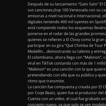
Después de su lanzamiento “Gato Sato” El C
sus canciones,(top 100 Venezuela con su can
emisoras a nivel nacional e internacional, o
digitales teniendo 400 mil oyentes en Spotif
está rompiendo todos los esquemas llevándo
ponerse en el radar de las grandes promes
quienes se refieren a El Clooy como la gra
participar en su gira “Qué Chimba de Tour Pá
Medellín… demostrando su talento y entrega
El colombiano, ahora llega con “Makinon”, c
viral en TikTok contando con más de 1 mill
“Makinon” es una canción con la que quiere 
pretendiendo con ella que su público y quien
ritmo que transmite.
La canción fue compuesta y creada por El Cl
por Coqe Beatz, quien fue el productor del 
Cuenta con un video, el cual fue grabado en
concepto nuevo, ya que solo se ven modelos 