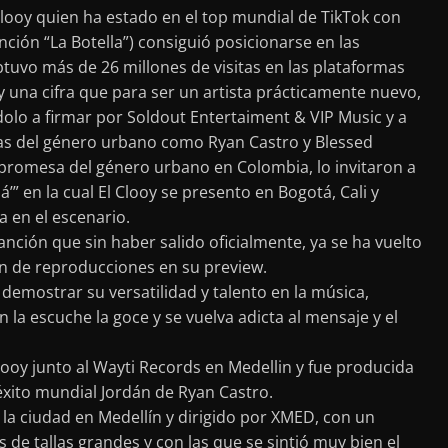
looy quien ha estado en el top mundial de TikTok con
ción “La Botella”) consiguió posicionarse en las
btuvo más de 26 millones de visitas en las plataformas
y una cifra que para ser un artista prácticamente nuevo,
lo a firmar por Soldout Entertaiment & VIP Music y a
as del género urbano como Ryan Castro y Blessed
n promesa del género urbano en Colombia, lo invitaron a
’” en la cual El Clooy se presento en Bogotá, Cali y
 en el escenario.
anción que sin haber salido oficialmente, ya se ha vuelto
ón de reproducciones en su preview.
demostrar su versatilidad y talento en la música,
 la escuche la goce y se vuelva adicta al mensaje y el
ooy junto al Wayti Records en Medellin y fue producida
éxito mundial Jordán de Ryan Castro.
 la ciudad en Medellín y dirigido por XMED, con un
de tallas grandes y con las que se sintió muy bien el