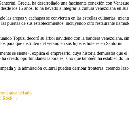
 Santorini, Grecia, ha desarrollado una fascinante conexión con Venezu
 desde los 15 años, lo ha llevado a integrar la cultura venezolana en 
e las arepas y cachapas se convierten en las estrellas culinarias, mien
las puertas de sus establecimientos, incluyendo otro restaurante llamado
cuando Topuzi decoró su árbol navideño con la bandera venezolana, simb
nos para que disfruten del verano en sus lujosos hoteles en Santorini.
ente se siente», explica el empresario, cuya historia demuestra que el 
 ha creado oportunidades laborales, sino que también ha establecido un
patía y la admiración cultural pueden derribar fronteras, creando lazo
romántica del año
 el Rock
→