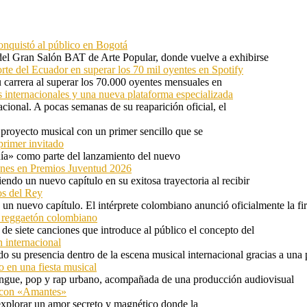
onquistó al público en Bogotá
 del Gran Salón BAT de Arte Popular, donde vuelve a exhibirse
orte del Ecuador en superar los 70 mil oyentes en Spotify
u carrera al superar los 70.000 oyentes mensuales en
s internacionales y una nueva plataforma especializada
ional. A pocas semanas de su reaparición oficial, el
proyecto musical con un primer sencillo que se
primer invitado
 día» como parte del lanzamiento del nuevo
ones en Premios Juventud 2026
ndo un nuevo capítulo en su exitosa trayectoria al recibir
os del Rey
 un nuevo capítulo. El intérprete colombiano anunció oficialmente la f
l reggaetón colombiano
e siete canciones que introduce al público el concepto del
 internacional
 su presencia dentro de la escena musical internacional gracias a una 
o en una fiesta musical
rengue, pop y rap urbano, acompañada de una producción audiovisual
l con «Amantes»
explorar un amor secreto y magnético donde la