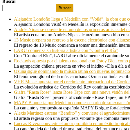
Buscar
Buscar
Alejandro Londoño llega a Medellín con “Voilà”, la obra que c
Alejandro Londoño visitó en Medellín la exposición itinerante
Andrés Nipas se convierte en uno de los primeros artistas del n
El artista ecuatoriano Andrés Nipas alcanzó un nuevo hito en s
13 Music prepara su regreso a la escena electrónica con alianza
El regreso de 13 Music comienza a tomar una dimensión internac
LARU comienza su historia artística con “Contra el Río”
Con “Contra el Río”, LARU abre oficialmente el camino de su 
Rockaxis apuesta por el talento nacional con Estoy Bien como 
La agrupación chilena presenta en vivo el inédito «Día a día a
Ozuna sigue dominando la música latina con nuevas nominaci
El fenómeno global de la música urbana Ozuna continúa escribie
VHR Music apuesta por el crecimiento internacional de Corrid
La evolución artística de Corridos del Rey continúa escribiendo
Giafra “Rasta Rose” lanza Rose Tape con una nueva visión de
Giafra “Rasta Rose” presenta oficialmente «Rose Tape», un EP d
MAPY B apuesta por Medellín como escenario de su expansión
La cantante y compositora española MAPY B sigue fortaleciendo
Alexis Martinez estrena “Bendito” y convierte el agradecimient
El artista regresa con una propuesta vibrante que combina me
Luccas Rivera convierte el amor prohibido en un éxito tropica
La canción deja de lado el drama tradicional del romance para 