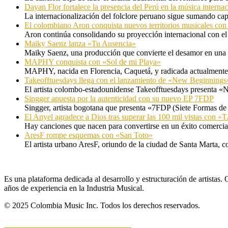
Dayan Flor fortalece la presencia del Perú en la música internac
La internacionalización del folclore peruano sigue sumando capí
El colombiano Aron conquista nuevos territorios musicales co
Aron continúa consolidando su proyección internacional con el
Maiky Saenz lanza «Tu Ausencia»
Maiky Saenz, una producción que convierte el desamor en una hi
MAPHY conquista con «Sol de mi Playa»
MAPHY, nacida en Florencia, Caquetá, y radicada actualmente e
Takeofftuesdays llega con el lanzamiento de «New Beginnings
El artista colombo-estadounidense Takeofftuesdays presenta «N
Singger apuesta por la autenticidad con su nuevo EP 7FDP
Singger, artista bogotana que presenta «7FDP (Siete Formas de
El Anyel agradece a Dios tras superar las 100 mil vistas con
Hay canciones que nacen para convertirse en un éxito comercia
AresF rompe esquemas con «San Toto»
El artista urbano AresF, oriundo de la ciudad de Santa Marta, c
Es una plataforma dedicada al desarrollo y estructuración de artista
años de experiencia en la Industria Musical.
© 2025 Colombia Music Inc. Todos los derechos reservados.